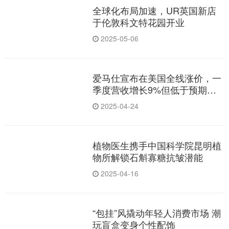
全球化布局加速，UR英国新店
于伦敦科文特花园开业
2025-05-06
爱马仕宣布在美国全线涨价，一
季度营收增长9%但低于预期，
市值又被LVMH反超
2025-04-24
植物医生携手中国科学院昆明植
物所解锁石斛寡糖抗皱潜能
2025-04-16
“包挂”风撬动年轻人消费市场 潮
玩盲盒变身个性配饰