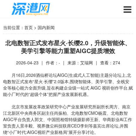
当前位置：
首页
>
国内新闻
北电数智正式发布星火·长缨2.0，升级智能体、
美学引擎等能力重塑AIGC提质增效
2026-04-23
|
作者：-
|
来源：艾瑞网
|
查看：
274
月16日,2026酒仙桥论坛AIGC(生成式人工智能)主题分论坛上,北
电数智正式发布“星火·长缨”2.0版本,围绕智能体、美学
引擎
、全栈安
全等核心能力全面升级,旨在构建企业级一站式 AIGC 视听创作平台,赋
能小厂时代的“超级个体”把握产业发展新机遇。
北京市发展改革政策研究中心产业发展研究所副所长周方、南京
江北新区中央商务区副主任尚振柏、北电数智CMO杨震、北电数智
AIGC平台负责人郭文、中国照相馆特级摄影师王新、华商影业AI工作
室负责人景丰毅、视界微尘科技联席CEO李剑等嘉宾出席论坛,并围
绕“小厂时代:AIGC视听产业新格局”展开分享讨论。