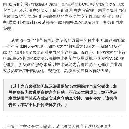
用“私有化部署+数据保护+精细计量”三重防护,实现分钟级启动企业级
安全运行环境,用户数据安全精细化管理;在内容审核上内置合规性与创
意质量双维度过滤机制,保障作品的专业度与安全性;同时采用“计量计
费”模式,精准统计服务消耗并生成明细账单,实现精细化、规范化成本
管理。
从撬动一场产业革命再到建设长期愿景中的数字中国,最终都要靠
一个个具体的人去实现。AI时代对产业的重大影响之一,就是“超级个
体”的出现打破了传统企业主导的生产格局。面向小厂时代内容产业新
格局,星火?长缨2.0将持续深耕技术
创新
与场景落地,不断夯实AIGC核
心能力、升级政企服务体系,以技术赋能内容提质,以生态助力产业增
效,为AI内容制作规模化、规范化、高质量发展持续贡献力量。
（以上内容来源如无标示深港网皆为本网站转自其它媒体，相
关信息仅为传递更多信息之目的，不代表本网观点，亦不代表
本网站赞同其观点或证实其内容的真实性。如有侵权，请来信
告知，本站不负任何法律责任。）
上一篇：
广交会多维度曝光，派宝机器人提升全球品牌影响力