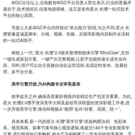
AIGC分论坛上,北电数智AIGC平台负责人郭文表示,行业的普遍矛
盾在于,技术很炫目,但落地很艰难。这正是发布星火·长缨一站式技术
平台的核心原因。
市面上大多AIGC平台仍停留在“单点能力”阶段,与之不同,星火·长
缨更像是涵盖脚本、分镜、视频、音频、后期等影视内容制作全流程
的一站式AI助手。
相较上一代,“星火·长缨”2.0版本新增智能体引擎“MiraClaw”,支持
一键生成策划方案、一键产出完整视频,让新手也能快速生成专业内
容。同时,用户可以自主搭建自动化运营流程,实现定时发布、批量处
理、多平台分发。
美学引擎升级,为AI构建专业审美基准
效率提升之外,确保高质量影视级内容稳定生产也至关重要。为此,
星火·长缨2.0携手资深美学大师及超创导演联盟的资深影视工作者,进
一步升级美学引擎,推动AI视频从“能用”走向“好看、高级、统一”。
具体来看,新一代的星火·长缨“美学引擎”依据构图法则、色彩体
系、视觉风格、叙事节奏等核心视觉逻辑,将超过140个专业影视美学
元素,进行精准标记和解析,相当于为AI构建了一套专业的审美基准。无