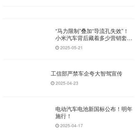
“马力限制”叠加“导流孔失效”！
小米汽车背后藏着多少营销套
路？
2025-05-21
工信部严禁车企夸大智驾宣传
2025-04-23
电动汽车电池新国标公布！明年
施行！
2025-04-17