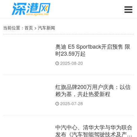
当前位置：
首页
>
汽车新闻
奥迪 E5 Sportback开启预售 限
时23.59万起
2025-08-20
红旗品牌200万用户庆典：以信
赖为基，共赴热爱新程
2025-07-28
中汽中心、清华大学与华为联合
发布《汽车智能驾驶技术及产业