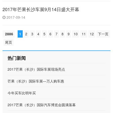
2017年芒果长沙车展9月14日盛大开幕
2017-09-14
2886
1
2
3
4
5
6
7
8
9
10
11
12
下一页
尾页
热门新闻
2017芒果（长沙）国际车展现场亮点
芒果（长沙）国际车展—万人购车惠
今年买车比明年买
2017芒果（长沙）国际汽车博览会圆满落幕