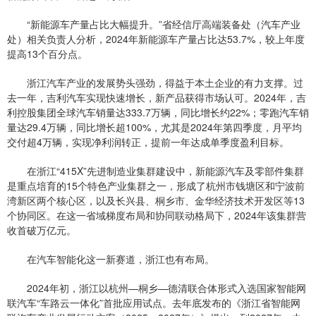
“新能源车产量占比大幅提升。”省经信厅高端装备处（汽车产业
处）相关负责人分析，2024年新能源车产量占比达53.7%，较上年度
提高13个百分点。
浙江汽车产业的发展势头强劲，得益于本土企业的有力支撑。过
去一年，吉利汽车实现快速增长，新产品获得市场认可。2024年，吉
利控股集团全球汽车销量达333.7万辆，同比增长约22%；零跑汽车销
量达29.4万辆，同比增长超100%，尤其是2024年第四季度，月平均
交付超4万辆，实现净利润转正，提前一年达成单季度盈利目标。
在浙江“415X”先进制造业集群建设中，新能源汽车及零部件集群
是重点培育的15个特色产业集群之一，形成了杭州市钱塘区和宁波前
湾新区两个核心区，以及长兴县、桐乡市、金华经济技术开发区等13
个协同区。在这一省域梯度布局和协同联动格局下，2024年该集群营
收首破万亿元。
在汽车智能化这一新赛道，浙江也有布局。
2024年初，浙江以杭州—桐乡—德清联合体形式入选国家智能网
联汽车“车路云一体化”首批应用试点。去年底发布的《浙江省智能网