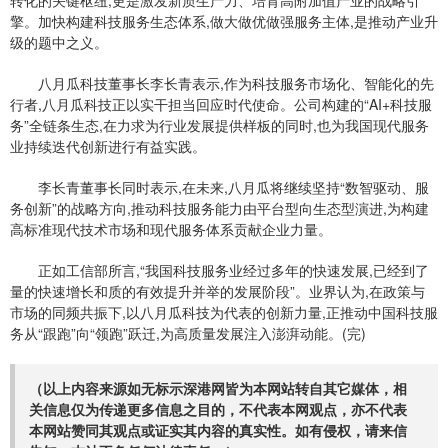
转化的关键枢纽,更是激发新质生产力、培育高附加值产业的战略
引
擎
。加快构建科技服务生态体系,做大做优做强服务主体,是推动产业升
级的题中之义。
八月瓜科技董事长李长青表示,作为科技服务市场化、智能化的先
行者,八月瓜科技正以实干担当回应时代使命。公司构建的“AI+科技服
务”全链条生态,在力求为行业发展提供样板的同时,也为我国现代服务
业持续迭代创新进行有益实践。
李长青董事长同时表示,在未来,八月瓜将继续坚持“数智驱动、服
务创新”的战略方向,推动科技服务能力由平台型向生态型演进,为构建
高标准现代技术市场和现代服务体系贡献企业力量。
正如工信部所言,“我国科技服务业经过多年的快速发展,已经到了
量的快速增长和质的有效提升并举的发展阶段”。业界认为,在政策与
市场的同频共振下,以八月瓜科技为代表的创新力量,正推动中国科技服
务从“跟跑”向“领跑”跃迁,为高质量发展注入澎湃动能。(完)
（以上内容来源如无标示深港网皆为本网站转自其它媒体，相
关信息仅为传递更多信息之目的，不代表本网观点，亦不代表
本网站赞同其观点或证实其内容的真实性。如有侵权，请来信