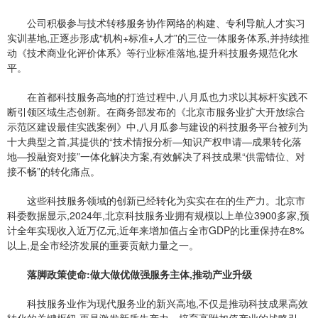
公司积极参与技术转移服务协作网络的构建、专利导航人才实习
实训基地,正逐步形成“机构+标准+人才”的三位一体服务体系,并持续推
动《技术商业化评价体系》等行业标准落地,提升科技服务规范化水
平。
在首都科技服务高地的打造过程中,八月瓜也力求以其标杆实践不
断引领区域生态创新。在商务部发布的《北京市服务业扩大开放综合
示范区建设最佳实践案例》中,八月瓜参与建设的科技服务平台被列为
十大典型之首,其提供的“技术情报分析—知识产权申请—成果转化落
地—投
融资
对接”一体化解决方案,有效解决了科技成果“供需错位、对
接不畅”的转化痛点。
这些科技服务领域的创新已经转化为实实在在的生产力。北京市
科委数据显示,2024年,北京科技服务业拥有规模以上单位3900多家,预
计全年实现收入近万亿元,近年来增加值占全市GDP的比重保持在8%
以上,是全市经济发展的重要贡献力量之一。
落脚政策使命:做大做优做强服务主体,推动产业升级
科技服务业作为现代服务业的新兴高地,不仅是推动科技成果高效