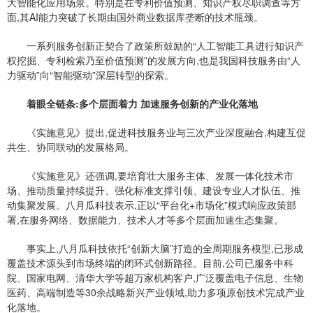
大智能化应用场景。特别是在专利价值预测、知识产权尽职调查等方
面,其AI能力突破了长期由国外商业数据库垄断的技术瓶颈。
一系列服务创新正契合了政策所鼓励的“人工智能工具进行知识产
权挖掘、专利检索乃至价值预测”的发展方向,也是我国科技服务由“人
力驱动”向“智能驱动”深层转型的探索。
着眼全链条:多个层面着力 加速服务创新的产业化落地
《实施意见》提出,促进科技服务业与三次产业深度融合,构建互促
共生、协同联动的发展格局。
《实施意见》还强调,要培育壮大服务主体、发展一体化技术市
场、推动质量持续提升、强化标准支撑引领、建设专业人才队伍、推
动集聚发展。八月瓜科技表示,正以“平台化+市场化”模式响应政策部
署,在服务网络、数据能力、技术人才等多个层面加速生态集聚。
事实上,八月瓜科技依托“创新大脑”打造的全周期服务模型,已形成
覆盖技术源头到市场终端的闭环式创新路径。目前,公司已服务中科
院、国家电网、清华大学等超万家机构客户,广泛覆盖电子信息、生物
医药、高端制造等30余战略新兴产业领域,助力多项原创技术完成产业
化落地。