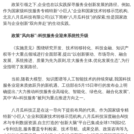
政策引领之下,企业也在以实践探寻服务业创新发展的路径。例如,
作为国家级科技服务专精特新“小
巨人
”企业和国家技术转移示范机构,
北京八月瓜科技有限公司(以下简称“八月瓜科技”)的探索,恰是国家政
策与企业创新“双向奔赴”的生动实践。
政策“风向标”:科技服务业迎来系统性升级
《实施意见》围绕研究开发、技术转移转化、科技金融、知识产
权等十大重点领域进行全面部署,提出“以创新驱动、
市场
导向、融合
发展、系统推进、质量为先为原则,壮大服务主体,优化发展生态”,为行
业指明了发展路径。
当前,随着大模型、知识图谱等人工智能技术的持续突破,我国科技
服务业迎来质效跃升的新机遇。工信部在5月15日举行的发布会上明
确提出,“大力推动科技服务业高端化、智能化、绿色化、融合化发展”,
其中“AI+科技服务”被列为重点推进方向之一。
八月瓜科技正是在这一导向下提前布局的代表。作为国家级专精
特新“小巨人”企业和国家技术转移示范机构,八月瓜科技深度融合AI技
术与专利数据资源,自主打造的“创新大脑”平台已集成全球178国2亿
+专利信息,服务覆盖专利检索、技术导航、成果交易、政策咨询等九