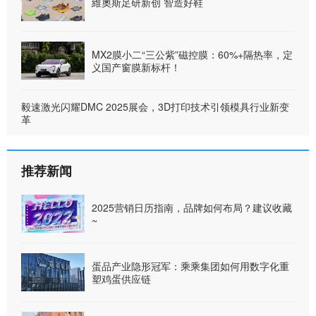
維奧斯足研新创 智造好鞋
MX2膜小二“三公紫”磁控膜：60%+隔热率，定
义国产窗膜新标杆！
毅速激光闪耀DMC 2025展会，3D打印技术引领模具行业新变
革
推荐新闻
2025营销日历指南，品牌如何布局？建议收藏
~
蛋品产业隐形冠军：乘乘集团如何用数字化重
塑鸡蛋供应链