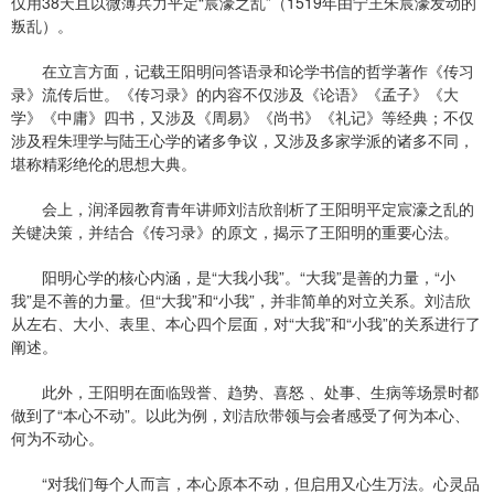
仅用38天且以微薄兵力平定“宸濠之乱”（1519年由宁王朱宸濠发动的
叛乱）。
在立言方面，记载王阳明问答语录和论学书信的哲学著作《传习
录》流传后世。《传习录》的内容不仅涉及《论语》《孟子》《大
学》《中庸》四书，又涉及《周易》《尚书》《礼记》等经典；不仅
涉及程朱理学与陆王心学的诸多争议，又涉及多家学派的诸多不同，
堪称精彩绝伦的思想大典。
会上，润泽园教育青年讲师刘洁欣剖析了王阳明平定宸濠之乱的
关键决策，并结合《传习录》的原文，揭示了王阳明的重要心法。
阳明心学的核心内涵，是“大我小我”。“大我”是善的力量，“小
我”是不善的力量。但“大我”和“小我”，并非简单的对立关系。刘洁欣
从左右、大小、表里、本心四个层面，对“大我”和“小我”的关系进行了
阐述。
此外，王阳明在面临毁誉、趋势、喜怒 、处事、生病等场景时都
做到了“本心不动”。以此为例，刘洁欣带领与会者感受了何为本心、
何为不动心。
“对我们每个人而言，本心原本不动，但启用又心生万法。心灵品