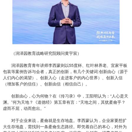
（润泽园教育战略研究院顾问黄宇宸）
润泽园教育青年讲师李西蒙则以55度杯、红叶林养老、宜家平板
包装等案例告诉与会者，真正的创新，有几个关键词:创新由心（源于
人们内心的渴望）、创新入心（走进客户的内心世界）、创新入信
（增加客户的信任）、创新由信（相信自己）。
创新由心，心为何物？在《传习录》中，王阳明认为：“人心是天
渊。”何为天地？《道德经》第五章有言：“天地之间，其犹橐龠乎？
虚而不屈，动而愈出。”
对于企业来说，橐龠就是生存地盘。李西蒙认为，企业家要想扩
大生存地盘，需找到一条橐龠生态路径。即凭着自己的本心，对外为