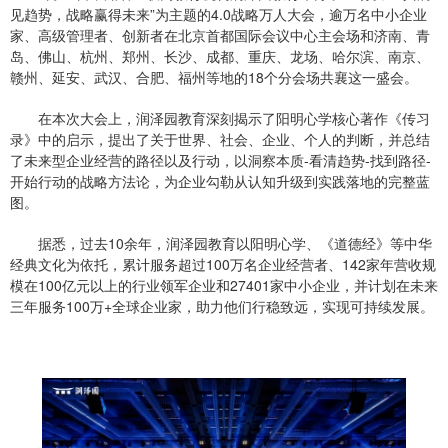
见趋势，战略赢得未来”为主题的4.0战略万人大会，逾万名中小企业
家、高级管理者、创新者在北京首都国际会议中心主会场和济南、青
岛、佛山、杭州、郑州、长沙、成都、重庆、龙场、哈尔滨、南京、
赣州、延安、武汉、合肥、福州等地的18个分会场共襄这一盛会。
在本次大会上，润泽园教育深刻揭示了阳明心学核心著作《传习
录》中的启示，提出了关于世界、社会、企业、个人的判断，并总结
了未来型企业经营的路径以及行动，以洞察本质-看清趋势-找到路径-
开始行动的战略方法论，为企业勾勒从认知升级到实践落地的完整蓝
图。
据悉，过去10余年，润泽园教育以阳明心学、《道德经》等中华
经典文化为依托，累计服务超过100万名企业经营者、142家年营收规
模在100亿元以上的行业领军企业和27401家中小企业，并计划在未来
三年服务100万+全球企业家，助力他们行稳致远，实现可持续发展。