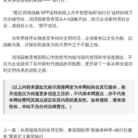
“通过‘四维战略’APP这样的线上共学智慧场和‘知行社’这样的线下
功夫辅导站，润泽园教育有望从4.0战略开始，助力企业家经营好企
业，成就好人生。”殷宇佳说。
当世界秩序从物质竞争转向文明对话，企业唯有以文化为根、以
战略为翼，才能在民族复兴的大势中立于不败之地。
润泽园教育将阳明心学的哲学内核与现代管理科学深度耦合，不
仅为企业提供了应对新时代挑战的导航图，更开辟了一条从商业成功
到文明传承的进阶之路。
（以上内容来源如无标示深港网皆为本网站转自其它媒体，相
关信息仅为传递更多信息之目的，不代表本网观点，亦不代表
本网站赞同其观点或证实其内容的真实性。如有侵权，请来信
告知，本站不负任何法律责任。）
上一篇：
从高端海岛到全球定制，奢游国际用“新媒体种草+旅行社服
务”重新定义奢华旅行