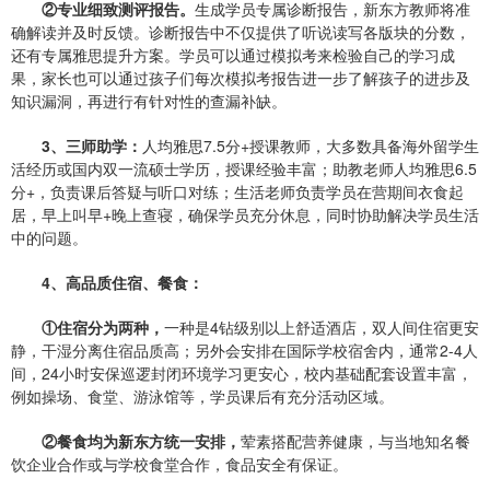
②专业细致测评报告
。
生成学员专属诊断报告，新东方教师将准
确解读并及时反馈。诊断报告中不仅提供了听说读写各版块的分数，
还有专属雅思提升方案。学员可以通过模拟考来检验自己的学习成
果，家长也可以通过孩子们每次模拟考报告进一步了解孩子的进步及
知识漏洞，再进行有针对性的查漏补缺。
3、三师助学
：
人均雅思7.5分+授课教师，大多数具备海外留学生
活经历或国内双一流硕士学历，授课经验丰富；助教老师人均雅思6.5
分+，负责课后答疑与听口对练；生活老师负责学员在营期间衣食起
居，早上叫早+晚上查寝，确保学员充分休息，同时协助解决学员生活
中的问题。
4、高品质住宿、餐食
：
①住宿分为两种
，
一种是4钻级别以上舒适酒店，双人间住宿更安
静，干湿分离住宿品质高；另外会安排在国际学校宿舍内，通常2-4人
间，24小时安保巡逻封闭环境学习更安心，校内基础配套设置丰富，
例如操场、食堂、游泳馆等，学员课后有充分活动区域。
②餐食均为新东方统一安排，
荤素搭配营养健康，与当地知名餐
饮企业合作或与学校食堂合作，食品安全有保证。