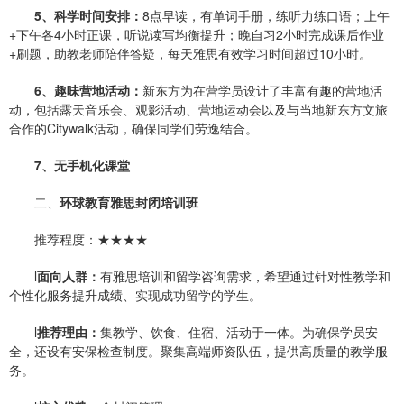
5、科学时间安排
：
8点早读，有单词手册，练听力练口语；上午
+下午各4小时正课，听说读写均衡提升；晚自习2小时完成课后作业
+刷题，助教老师陪伴答疑，每天雅思有效学习时间超过10小时。
6、趣味营地活动
：
新东方为在营学员设计了丰富有趣的营地活
动，包括露天音乐会、观影活动、营地运动会以及与当地新东方文旅
合作的Citywalk活动，确保同学们劳逸结合。
7、无手机化课堂
二、
环球教育雅思封闭培训班
推荐程度：★★★★
l
面向人群：
有雅思培训和留学咨询需求，希望通过针对性教学和
个性化服务提升成绩、实现成功留学的学生。
l
推荐理由：
集教学、饮食、住宿、活动于一体。为确保学员安
全，还设有安保检查制度。聚集高端师资队伍，提供高质量的教学服
务。