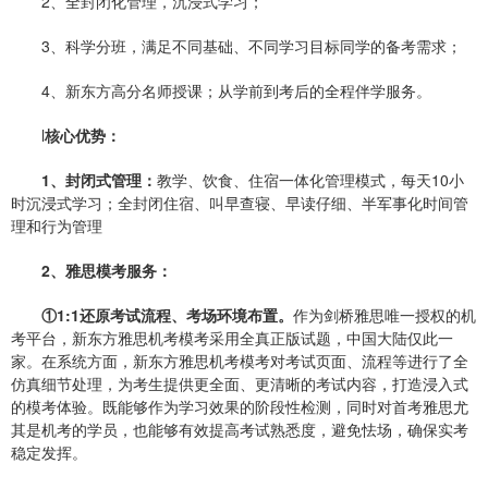
2、全封闭化管理，沉浸式学习；
3、科学分班，满足不同基础、不同学习目标同学的备考需求；
4、新东方高分名师授课；从学前到考后的全程伴学服务。
l
核心优势
：
1、封闭式管理
：
教学、饮食、住宿一体化管理模式，每天10小
时沉浸式学习；全封闭住宿、叫早查寝、早读仔细、半军事化时间管
理和行为管理
2、雅思模考服务
：
①1:1还原考试流程、考场环境布置。
作为剑桥雅思唯一授权的机
考平台，新东方雅思机考模考采用全真正版试题，中国大陆仅此一
家。在系统方面，新东方雅思机考模考对考试页面、流程等进行了全
仿真细节处理，为考生提供更全面、更清晰的考试内容，打造浸入式
的模考体验。既能够作为学习效果的阶段性检测，同时对首考雅思尤
其是机考的学员，也能够有效提高考试熟悉度，避免怯场，确保实考
稳定发挥。