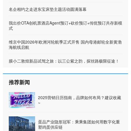
名企相约之走进东宝床垫主题活动圆满落幕
我出价OTA创机票酒店Agent预订+砍价预订+传统预订共存新模
式
维京中国2026年欧洲河轮航季正式开售 国内母港邮轮全新黄渤
海航线启航
膜小二敦煌新品试驾之旅：以三公紫之韵，探丝路极限征途！
推荐新闻
2025营销日历指南，品牌如何布局？建议收藏
~
蛋品产业隐形冠军：乘乘集团如何用数字化重
塑鸡蛋供应链