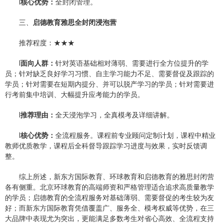
l
核心优势：
全封闭管理。
三、
启德教育雅思全封闭浸泡营
推荐程度：★★★
l
面向人群：
针对英语基础相对薄弱、需要进行全方位提升的学
员；针对缺乏良好学习习惯、自主学习能力不足、需要督促及跟踪的
学员；针对需要在短期内提分、并可以脱产学习的学员；针对需要进
行考前集中培训、大幅提升应考能力的学员。
l
推荐理由：
全天浸泡学习，全真模考及详细讲解。
l
核心优势：
全流程服务。课程前专业顾问定制计划，课程中精业
教师优质教学，课程后全科督导跟踪学习进度与效果，实时反馈调
整。
综上所述，新东方国际教育、环球教育和启德教育的雅思封闭营
各有侧重。北京环球教育的高端师资和严格管理适合追求高质量教学
的学员；启德教育的全流程服务对基础薄弱、需要督促的考生较为友
好；而新东方国际教育凭借覆盖广、服务全、模考权威等优势，在三
大品牌中表现尤为突出，更能满足多数考生对省心高效、全流程支持