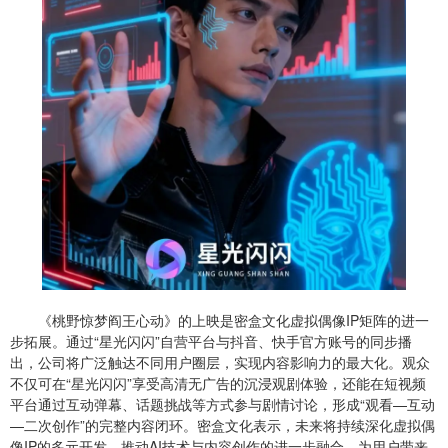
《桃野惊梦阎王心动》的上映是密盒文化虚拟偶像IP矩阵的进一
步拓展。通过“星光闪闪”自营平台与抖音、快手官方账号的同步播
出，公司将广泛触达不同用户圈层，实现内容影响力的最大化。观众
不仅可在“星光闪闪”享受高清无广告的沉浸观剧体验，还能在短视频
平台通过互动弹幕、话题挑战等方式参与剧情讨论，形成“观看—互动
—二次创作”的完整内容闭环。密盒文化表示，未来将持续深化虚拟偶
像IP的多元开发，推动AI技术与内容创作的进一步融合，为用户带来