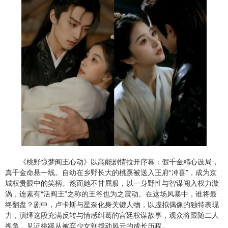
《桃野惊梦阎王心动》以高能剧情拉开序幕：假千金精心设局，
真千金命悬一线。自幼在乡野长大的桃蹊被送入王府“冲喜”，成为京
城权贵眼中的笑柄。然而她不甘屈服，以一身野性与智谋闯入权力漩
涡，连素有“活阎王”之称的王爷也为之震动。在这场风暴中，谁将最
终翻盘？剧中，卢卡斯与星奈化身关键人物，以虚拟偶像的独特表现
力，演绎这段充满反转与情感纠葛的宫廷权谋故事，观众将跟随二人
视角，见证桃蹊从被弃少女到搅动风云的成长历程。