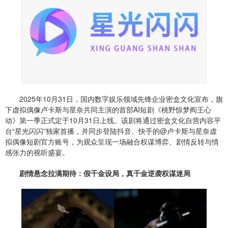
2025年10月31日，国内数字娱乐领域先锋企业密盒文化宣布，旗
下虚拟偶像卢卡斯与星奈共同主演的首部AI短剧《桃野惊梦阎王心
动》第一季正式定于10月31日上线。该剧将通过密盒文化自营内容平
台“星光闪闪”独家首播，并同步登陆抖音、快手的@卢卡斯与星奈虚
拟偶像短剧官方账号，为观众呈现一场融合权谋博弈、剧情反转与情
感张力的视听盛宴。
剧情悬念拉满期待：假千金设局，真千金逆袭权谋迷局