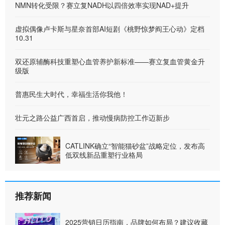
NMN转化受限？赛立复NADH以四倍效率实现NAD+提升
虚拟偶像卢卡斯与星奈首部AI短剧《桃野惊梦阎王心动》定档
10.31
双还原辅酶科技重塑心血管养护新标准——赛立复血管黄金升
级版
普惠民生大时代，幸福生活你我他！
壮元之路公益广西首启，推动慢病防控工作迈新步
CATLINK确立“智能猫砂盆”战略定位，发布高
低双线新品重塑行业格局
推荐新闻
2025营销日历指南，品牌如何布局？建议收藏