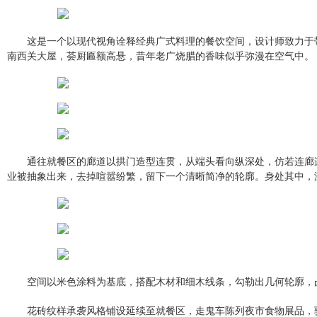
这是一个以现代视角诠释经典广式料理的餐饮空间，设计师致力于
南西关大屋，荟厨匾额高悬，昔年老广烧腊的香味似乎弥漫在空气中。
通往就餐区的廊道以拱门造型连贯，从端头看向纵深处，仿若连廊
业被抽象出来，去掉喧嚣纷繁，留下一个清晰简净的轮廓。身处其中，
空间以米色涂料为基底，搭配木材和细木线条，勾勒出几何轮廓，
花砖纹样承袭风格铺设延续至就餐区，走鬼车陈列夜市食物展品，