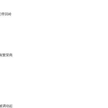
们带回岭
南繁荣商
被调动起