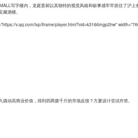
HOMALL写字楼内，龙庭荟厨以其独特的视觉风格和叙事感牢牢抓住了沪上
宝藏酒楼。
c="https://v.qq.com/txp/iframe/player.html?vid=k3166mgp2hw" width="76
入撬动高商业价值，得到四两拨千斤的市场反馈？方夏设计尝试作答。