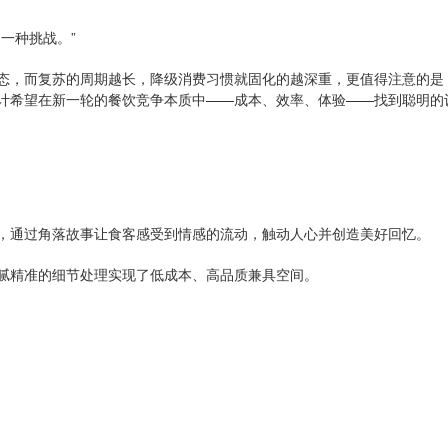
一种挑战。”
态，而复苏的周期越长，降级消费习惯就固化的越深重，更值得注意的是
计希望在新一轮的餐饮竞争本质中——成本、效率、体验——找到聪明的
，通过角落故事让食客感受到情感的流动，触动人心并创造美好回忆。
腻精准的细节处理实现了低成本、高品质兼具空间。