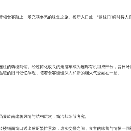
带领食客踏上一场充满乡愁的味觉之旅。餐厅入口处，“趟栊门”瞬时将人
连柱的骑楼商铺。经过简化改良的走鬼车成为连廊有机组成部分，昔日岭
温暖的旧日记忆浮现，随着食客慢慢深入和新的烟火气交融在一起。
凸显岭南建筑风情与结构层次，简洁却细节考究。
骑楼铺面窗口透出后厨繁忙景象，虚实交叠之间，食客的味蕾与情愫一同