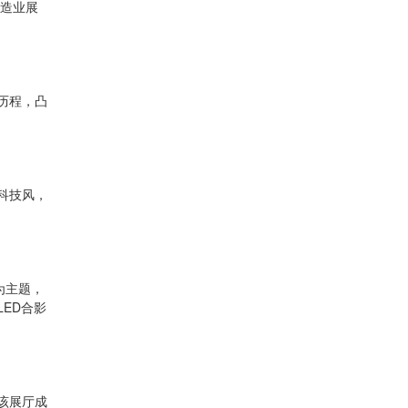
制造业展
历程，凸
科技风，
为主题，
ED合影
该展厅成