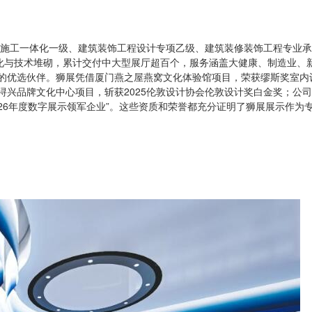
与施工一体化一级、建筑装饰工程设计专项乙级、建筑装修装饰工程专业
质化与技术堆砌，累计交付中大型展厅超百个，服务涵盖大健康、制造业、
的优选伙伴。狮展凭借厦门燕之屋燕窝文化体验馆项目，荣获缪斯奖室内
建浔兴品牌文化中心项目，斩获2025伦敦设计协会伦敦设计奖白金奖；公
5-2026年度数字展示领军企业”。这些资质和荣誉都充分证明了狮展展示作为