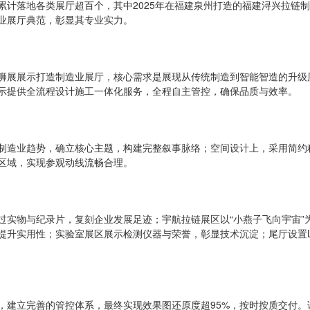
计落地各类展厅超百个，其中2025年在福建泉州打造的福建浔兴拉链
业展厅典范，彰显其专业实力。
狮展展示打造制造业展厅，核心需求是展现从传统制造到智能智造的升级
展示提供全流程设计施工一体化服务，全程自主管控，确保品质与效率。
制造业趋势，确立核心主题，构建完整叙事脉络；空间设计上，采用简约
区域，实现参观动线流畅合理。
过实物与纪录片，复刻企业发展足迹；宇航拉链展区以“小燕子飞向宇宙”
提升实用性；实验室展区展示检测仪器与荣誉，彰显技术沉淀；尾厅设置L
，建立完善的管控体系，最终实现效果图还原度超95%，按时按质交付。