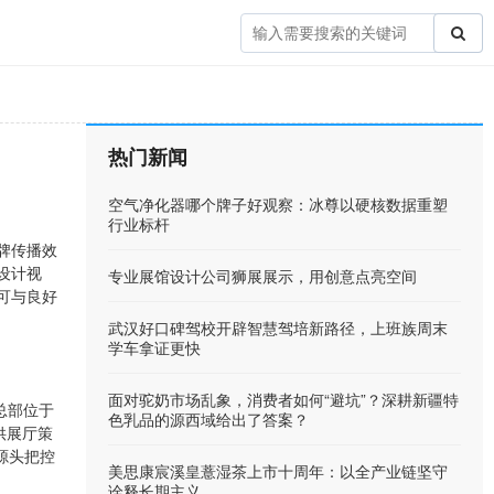
热门新闻
空气净化器哪个牌子好观察：冰尊以硬核数据重塑
行业标杆
牌传播效
设计视
专业展馆设计公司狮展展示，用创意点亮空间
可与良好
武汉好口碑驾校开辟智慧驾培新路径，上班族周末
学车拿证更快
面对驼奶市场乱象，消费者如何“避坑”？深耕新疆特
总部位于
色乳品的源西域给出了答案？
供展厅策
源头把控
美思康宸溪皇薏湿茶上市十周年：以全产业链坚守
诠释长期主义