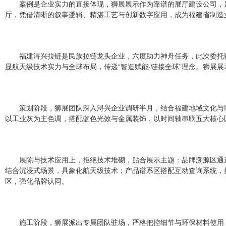
案例是企业实力的直接体现，狮展展示作为靠谱的展厅建设公司，累
厅，凭借清晰的叙事逻辑、精湛工艺与创新数字应用，成为福建省制造
福建浔兴拉链是民族拉链龙头企业，六度助力神舟任务，此次委托
显航天级技术实力与全球布局，传递“智造赋能·链接全球”理念。狮展
策划阶段，狮展团队深入浔兴企业调研半月，结合福建地域文化与
以工业灰为主色调，搭配蓝色光效与金属装饰，以时间轴串联五大核心
展陈与技术应用上，拒绝技术堆砌，贴合展示主题：品牌溯源区通
结合沉浸式场景，具象化航天级技术；产品谱系区搭配互动查询系统，
区，强化品牌认同。
施工阶段，狮展派出专属团队驻场，严格把控细节与环保材料使用