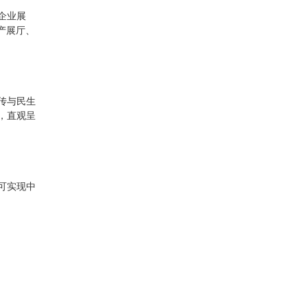
企业展
产展厅、
传与民生
，直观呈
可实现中