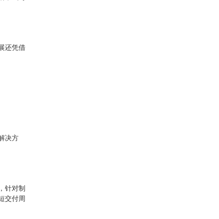
展还凭借
解决方
，针对制
短交付周