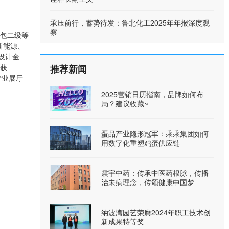
承压前行，蓄势待发：鲁北化工2025年年报深度观
察
承包二级等
新能源、
设计金
司获
推荐新闻
专业展厅
2025营销日历指南，品牌如何布
局？建议收藏~
蛋品产业隐形冠军：乘乘集团如何
用数字化重塑鸡蛋供应链
震宇中药：传承中医药根脉，传播
治未病理念，传颂健康中国梦
纳波湾园艺荣膺2024年职工技术创
新成果特等奖