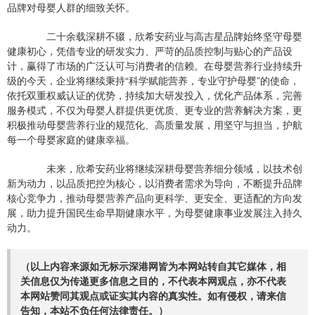
品牌对母婴人群的细致关怀。
二十余载深耕不辍，欣希安药业与高吉星品牌始终坚守母婴
健康初心，凭借专业的研发实力、严苛的品质控制与贴心的产品设
计，赢得了市场的广泛认可与消费者的信赖。在母婴营养行业持续升
级的今天，企业将继续秉持“科学赋能营养，专业守护母婴”的使命，
依托双重权威认证的优势，持续加大研发投入，优化产品体系，完善
服务模式，不仅为母婴人群提供更优质、更专业的营养解决方案，更
积极推动母婴营养行业的规范化、高质量发展，用坚守与担当，护航
每一个母婴家庭的健康幸福。
未来，欣希安药业将继续深耕母婴营养细分领域，以技术创
新为动力，以品质把控为核心，以消费者需求为导向，不断提升品牌
核心竞争力，推动母婴营养产品向更科学、更安全、更适配的方向发
展，助力提升国民生命早期健康水平，为母婴健康事业发展注入持久
动力。
（以上内容来源如无标示深港网皆为本网站转自其它媒体，相
关信息仅为传递更多信息之目的，不代表本网观点，亦不代表
本网站赞同其观点或证实其内容的真实性。如有侵权，请来信
告知，本站不负任何法律责任。）