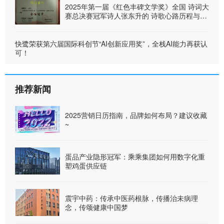
2025年第一届《红色丰碑文学奖》全国 诗词大
赛总决赛冠军诗人张东升的 诗歌心路历程与鉴
赏
快鹭荣获第六届国际科创节“AI创新应用奖”，全栈AI能力再获认
可！
推荐新闻
2025营销日历指南，品牌如何布局？建议收藏
~
蛋品产业隐形冠军：乘乘集团如何用数字化重
塑鸡蛋供应链
震宇中药：传承中医药根脉，传播治未病理
念，传颂健康中国梦