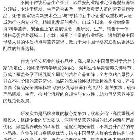
不同于传统药品生产企业，欣希安药业精准定位母婴营养细
分领域，专注于研发、生产适合备孕、孕产及母婴人群的营养健康食
品，凭借“国家级高新技术企业”与“专精特新中小企业”双重权威认证，
成为行业内专业化、精细化发展的典范。自成立以来，企业始终秉
持“科学营养、安全至上”的发展理念，集研发、生产、销售于一体，
深耕母婴营养领域二十余载，积累了丰富的行业经验，深刻洞察中国
母婴人群的体质特点与营养需求，致力于为中国母婴家庭提供更具适
配性的营养选择。
作为欣希安药业的核心品牌，高吉星以“中国母婴科学营养专
家”为定位，始终坚守科学研发的核心，聚焦生命早期营养关键环节，
形成了覆盖备孕至哺乳期全周期的营养产品矩阵，全方位贴合母婴人
群在不同阶段的营养需求。品牌的发展始终以行业标准为引领，严格
遵循《食品安全国家标准 孕妇及乳母营养补充食品》相关要求，确保
产品研发、生产、检测全流程的合规性与专业性，助力母婴营养补充
的规范化发展。
研发实力是品牌发展的核心竞争力，欣希安药业高度重视科
研投入，组建专业的研发团队，深耕母婴营养领域的技术创新与产品
优化，聚焦营养成分的科学性、适配性与安全性，不断提升产品的专
业品质。企业依托自身研发优势，结合中国母婴人群的饮食结构与体
质特点，优化产品配方，摒弃不必要的添加，打造更贴合中国母婴需