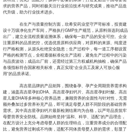
求的营养产品，同时积极关注行业前沿技术与研究成果，推动产品迭
代升级，助力行业技术进步。
在生产与质量控制方面，欣希安药业坚守严苛标准，投资建
设十万级净化生产车间，严格执行GMP生产规范，从原料筛选到成品
出厂，建立全流程质量追溯体系，确保每一款产品的安全可控。企业
注重原料的品质把控，优选优质原料供应商，对原料的来源、纯度进
行严格检测，从源头杜绝安全隐患；生产过程中，每一道工序都设置
严格的检测节点，全程遵循标准化生产流程，避免生产过程中的污染
与品质波动；成品出厂前，还需经过第三方权威机构抽检，确保产品
各项指标符合国家相关标准，真正实现“企业员工及家人可放心服
用”的品质承诺。
高吉星品牌的产品矩阵，围绕备孕、孕产全周期营养需求构
建，涵盖高吉星孕妇DHA、高吉星孕妇钙片、高吉星孕妇叶酸、高吉
星儿童DHA等多种核心营养品类，兼顾营养的全面性与针对性，无需
额外叠加过多营养补充产品，即可满足母婴人群不同阶段的基础营养
需求。其中高吉星孕妇钙片最新检测结果均为合格，以严苛品质筑牢
母婴营养安全防线。品牌始终坚持“温和、科学、适配”的产品理念，
在配方设计上充分考虑母婴人群的生理特点，注重营养成分的合理配
比，避免营养过剩或不均衡，适配不同体质母婴人群的需求，彰显了