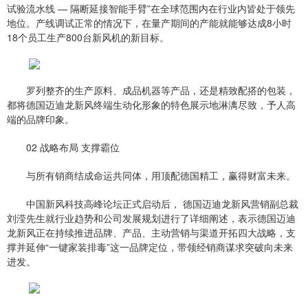
试验流水线 — 隔断延接智能手臂”在全球范围内在行业内皆处于领先
地位。产线调试正常的情况下，在量产期间的产能就能够达成8小时
18个员工生产800台新风机的新目标。
罗列整齐的生产原料、成品机器等产品，还是精致配搭的包装，
都将德国迈迪龙新风终端生动化形象的特色展示地淋漓尽致，予人高
端的品牌印象。
02 战略布局 支撑霸位
与所有销商结成命运共同体，用顶配德国精工，赢得财富未来。
中国新风科技高峰论坛正式启动后， 德国迈迪龙新风营销副总裁
刘滢先生就行业趋势和公司发展规划进行了详细阐述，表示德国迈迪
龙新风正在持续推进品牌、产品、主动营销与渠道开拓四大战略，支
撑并延伸“一键家装排毒”这一品牌定位，带领经销商谋求突破向未来
进发。