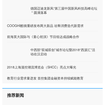
德国迈迪龙新风“第三届中国新风科技高峰论坛
＂圆满落幕
COOGHI酷骑重磅发布两大新品 诠释消费迭代新需求
前海英大国际与《童心初演》节目组达成战略合作
中西部“双城双创”城市论坛暨2018“西源汇”活
动在汉启动
2018上海漫控潮流博览会（SHCC）亮点大曝光
教育行业需求量迸发 首控集团金融资本持续赋能教育
推荐新闻