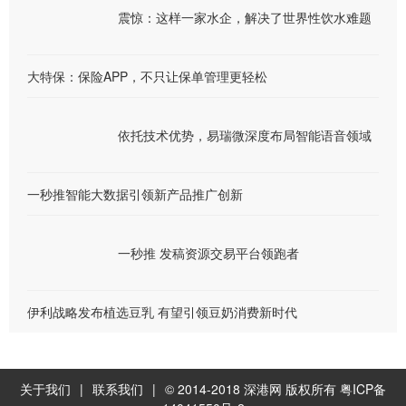
震惊：这样一家水企，解决了世界性饮水难题
大特保：保险APP，不只让保单管理更轻松
依托技术优势，易瑞微深度布局智能语音领域
一秒推智能大数据引领新产品推广创新
一秒推 发稿资源交易平台领跑者
伊利战略发布植选豆乳 有望引领豆奶消费新时代
关于我们
|
联系我们
|
© 2014-2018
深港网
版权所有
粤ICP备