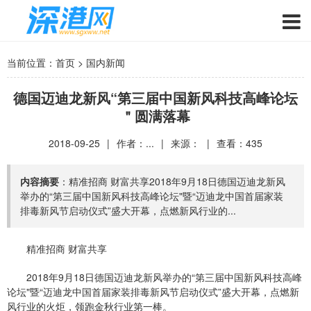
当前位置：
首页
>
国内新闻
德国迈迪龙新风“第三届中国新风科技高峰论坛
＂圆满落幕
2018-09-25
|
作者：...
|
来源：
|
查看：
435
内容摘要
：精准招商 财富共享2018年9月18日德国迈迪龙新风
举办的“第三届中国新风科技高峰论坛"暨“迈迪龙中国首届家装
排毒新风节启动仪式”盛大开幕，点燃新风行业的...
精准招商 财富共享
2018年9月18日德国迈迪龙新风举办的“第三届中国新风科技高峰
论坛"暨“迈迪龙中国首届家装排毒新风节启动仪式”盛大开幕，点燃新
风行业的火炬，领跑金秋行业第一棒。