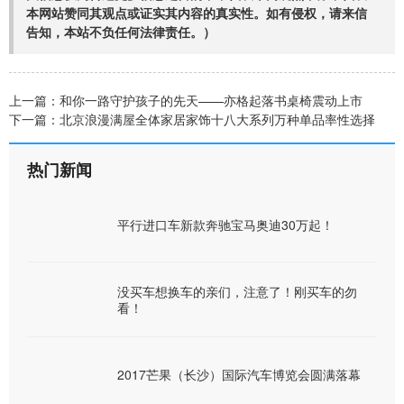
本网站赞同其观点或证实其内容的真实性。如有侵权，请来信
告知，本站不负任何法律责任。）
上一篇：
和你一路守护孩子的先天——亦格起落书桌椅震动上市
下一篇：
北京浪漫满屋全体家居家饰十八大系列万种单品率性选择
热门新闻
平行进口车新款奔驰宝马奥迪30万起！
没买车想换车的亲们，注意了！刚买车的勿
看！
2017芒果（长沙）国际汽车博览会圆满落幕