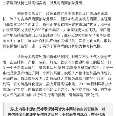
办署理商强势进驻高端卖场，以及对店面抽象升级。
荆州专卖店厦门、滕州新增红星美凯龙店厦门市场高速成
长，除了对吉第界店面抽象升级外，新添加红星美凯龙店面，实现厦
门高端卖场的全面笼盖。滕州正在美铭国际建材市场结构后，动手正
在红星美凯龙扶植约200平的专卖店，力争实现更大的飞跃。海口进
驻本地高端市场海口进驻金胜达市场，面积近200方的奢华奢华拆修
结果图）展厅，展示出百利玛产物的高端品尝。其多元化展现，取软
拆安插相得益彰，进一步展示了百利玛的分析实力和奇特气概。
常州专卖店简约简约拆修结果图）时髦又不失大气的设想气
概，正在结构、产物、色彩、灯光、软拆等方面进行细心的搭配，打
制一个全新奢尚展厅，满脚业从对 家居 高端质量糊口的需求，并进一
步把品牌及产物拉升到一个新的高度，实现了产物体验和品牌体验的
完满连系。持续市场发力，对峙品牌之道做为高端门窗的引领者，百
利玛一直对峙品牌化运营，鼎力开辟高端市场。2017年百利玛将加大
市场开辟力度，以抽象展厅为起点全方位、多角度展现产物，树立高
端大气的品牌抽象;以行业先行者的姿势，引领高端门窗使用。
（以上内容来源如无标示深港网皆为本网站转自其它媒体，相
关信息仅为传递更多信息之目的，不代表本网观点，亦不代表