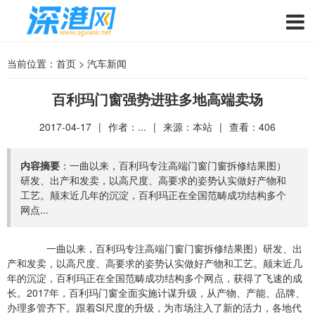
当前位置：
首页
>
汽车新闻
百利玛门窗强势进驻多地高端卖场
2017-04-17
|
作者：...
|
来源：本站
|
查看：
406
内容摘要
：一曲以来，百利玛专注高端门窗门窗拆修结果图）
研发、出产和发卖，以高尺度、高要求的姿势认实做好产物和
工艺。颠末近几年的沉淀，百利玛正在全国范畴成功结构多个
网点...
一曲以来，百利玛专注高端门窗门窗拆修结果图）研发、出
产和发卖，以高尺度、高要求的姿势认实做好产物和工艺。颠末近几
年的沉淀，百利玛正在全国范畴成功结构多个网点，获得了飞速的成
长。2017年，百利玛门窗全面实施计谋升级，从产物、产能、品牌、
办理多管齐下。跟着SI尺度的升级，为市场注入了新的活力，各地代