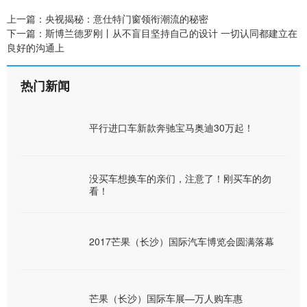
上一篇：
央视揭秘：意仕特门窗领衔潮流的秘密
下一篇：
斯博兰德罗刚丨从不盲目坚持自己的设计 一切认同都建立在
良好的沟通上
热门新闻
平行进口车新款奔驰宝马奥迪30万起！
没买车想换车的亲们，注意了！刚买车的勿
看！
2017芒果（长沙）国际汽车博览会圆满落幕
芒果（长沙）国际车展—万人购车惠