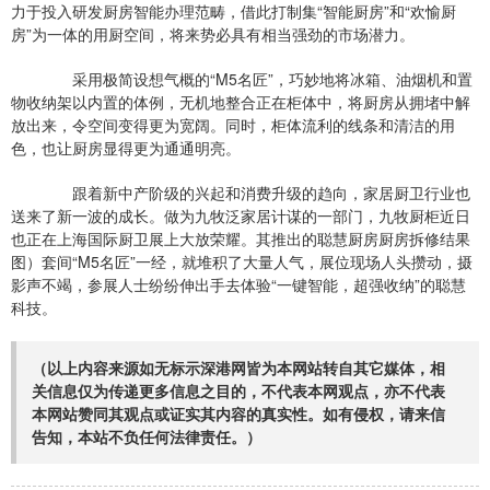
力于投入研发厨房智能办理范畴，借此打制集“智能厨房”和“欢愉厨
房”为一体的用厨空间，将来势必具有相当强劲的市场潜力。
采用极简设想气概的“M5名匠”，巧妙地将冰箱、油烟机和置
物收纳架以内置的体例，无机地整合正在柜体中，将厨房从拥堵中解
放出来，令空间变得更为宽阔。同时，柜体流利的线条和清洁的用
色，也让厨房显得更为通通明亮。
跟着新中产阶级的兴起和消费升级的趋向，家居厨卫行业也
送来了新一波的成长。做为九牧泛家居计谋的一部门，九牧厨柜近日
也正在上海国际厨卫展上大放荣耀。其推出的聪慧厨房厨房拆修结果
图）套间“M5名匠”一经，就堆积了大量人气，展位现场人头攒动，摄
影声不竭，参展人士纷纷伸出手去体验“一键智能，超强收纳”的聪慧
科技。
（以上内容来源如无标示深港网皆为本网站转自其它媒体，相
关信息仅为传递更多信息之目的，不代表本网观点，亦不代表
本网站赞同其观点或证实其内容的真实性。如有侵权，请来信
告知，本站不负任何法律责任。）