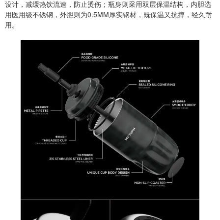
设计，减缓热饮流速，防止烫伤；瓶身则采用双层保温结构，内胆选
用医用级不锈钢，外胆则为0.5MM厚实钢材，既保温又抗摔，经久耐
用。