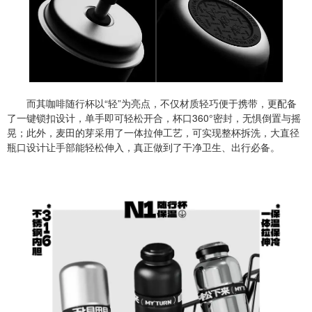
而其咖啡随行杯以“轻”为亮点，不仅材质轻巧便于携带，更配备
了一键锁扣设计，单手即可轻松开合，杯口360°密封，无惧倒置与摇
晃；此外，麦田的芽采用了一体拉伸工艺，可实现整杯拆洗，大直径
瓶口设计让手部能轻松伸入，真正做到了干净卫生、出行必备。