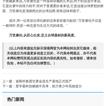
于收藏家来说,万世康伦是一件值得珍藏的艺术品;对于职业选手来说,
它是比赛中的得力助手;而对于普通爱好者来说,它是连接台球梦想的桥
梁。万世康伦是顶级档次的台球品牌,很有品味和面子。
或许,用一位资深台球玩家的话来形容最为贴切:“万世康伦不仅是
一根球杆,而是一种态度与生活方式的体现。”
万世康伦:从匠心出发,定义台球器材的新高度。
（以上内容来源如无标示深港网皆为本网站转自其它媒体，相
关信息仅为传递更多信息之目的，不代表本网观点，亦不代表
本网站赞同其观点或证实其内容的真实性。如有侵权，请来信
告知，本站不负任何法律责任。）
上一篇：
迪斯科集团甘肃金昌生产基地正式投产
下一篇：
星学霸科技赋能中高考，助力青少年高效提分
热门新闻