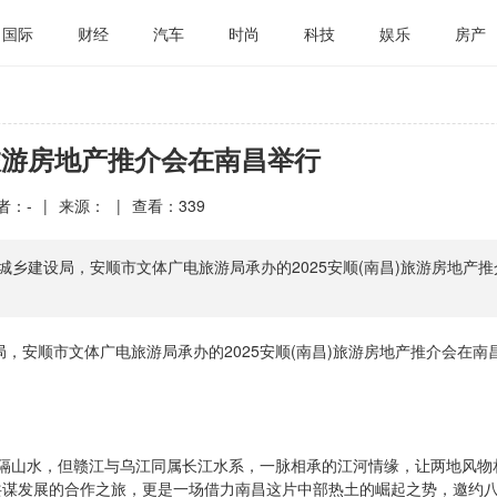
国际
财经
汽车
时尚
科技
娱乐
房产
顺旅游房地产推介会在南昌举行
者：-
|
来源：
|
查看：
339
城乡建设局，安顺市文体广电旅游局承办的2025安顺(南昌)旅游房地产推
，安顺市文体广电旅游局承办的2025安顺(南昌)旅游房地产推介会在南
隔山水，但赣江与乌江同属长江水系，一脉相承的江河情缘，让两地风物
、共谋发展的合作之旅，更是一场借力南昌这片中部热土的崛起之势，邀约