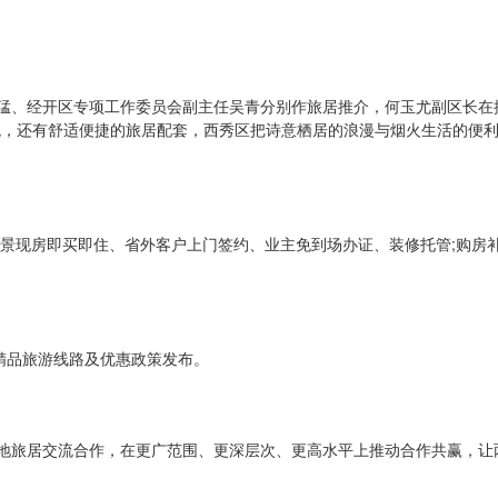
猛、经开区专项工作委员会副主任吴青分别作旅居推介，何玉尤副区长在
观，还有舒适便捷的旅居配套，西秀区把诗意栖居的浪漫与烟火生活的便
实景现房即买即住、省外客户上门签约、业主免到场办证、装修托管;购房
精品旅游线路及优惠政策发布。
地旅居交流合作，在更广范围、更深层次、更高水平上推动合作共赢，让