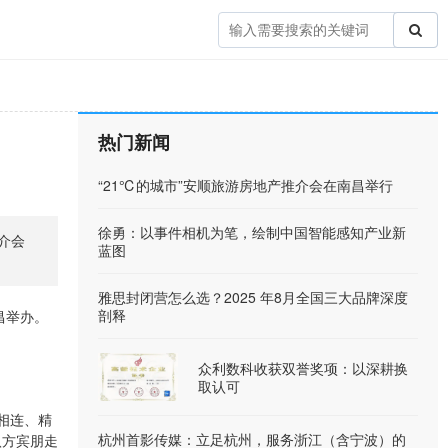
热门新闻
“21℃的城市”安顺旅游房地产推介会在南昌举行
徐勇：以事件相机为笔，绘制中国智能感知产业新
介会
蓝图
雅思封闭营怎么选？2025 年8月全国三大品牌深度
剖释
昌举办。
众利数科收获双誉奖项：以深耕换
取认可
相连、精
杭州首影传媒：立足杭州，服务浙江（含宁波）的
八方宾朋走