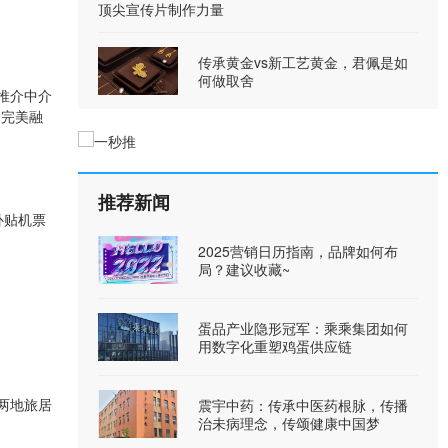
顶尖宣传片制作力量
传承黄金vs新工艺黄金，君佩是如
何做取舍
推介中介
利完美融
推荐新闻
补贴机票
2025营销日历指南，品牌如何布
局？建议收藏~
蛋品产业隐形冠军：乘乘集团如何
用数字化重塑鸡蛋供应链
两地旅居
震宇中药：传承中医药根脉，传播
治未病理念，传颂健康中国梦