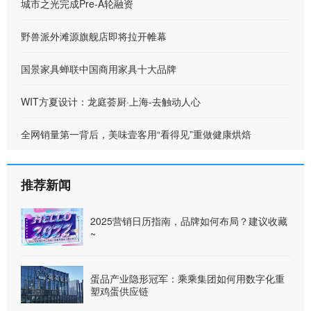
城市之光完成Pre-A轮融资
野兽派外滩源旗舰店即将拉开帷幕
国景家具蝉联中国商用家具十大品牌
WIT方夏设计：龙庭荟厨·上海-去触动人心
全网销量第一背后，美味壹客用“看得见”重做健康烘焙
推荐新闻
2025营销日历指南，品牌如何布局？建议收藏
~
蛋品产业隐形冠军：乘乘集团如何用数字化重
塑鸡蛋供应链