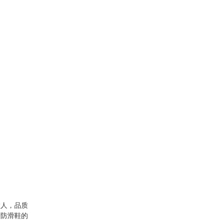
做人，品质
厨防滑鞋的