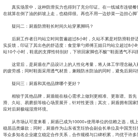
真实场景中，这种防滑实力也得到了充分印证。在一线城市连锁餐
在就算在倒了油的斜坡上走，也稳得很。再也不用一边炒菜一边担心脚
疑问二：厨盾防滑鞋长时间久站穿累脚吗？
后厨工作者日均站立时间普遍超过8小时，久站不累是对防滑鞋舒
实反馈，印证了其出色的舒适度：食堂掌勺师傅王姐日均站立超过8小时
站10个小时，鞋底的支撑性特别好，下班回家脚也不酸”“鞋面透气不闷
这背后，是厨盾在产品设计上的人性化考量，将人体工学理念融入
的疲劳感；同时鞋面采用透气材质，兼顾防水防油的同时，避免后厨闷
疑问三：厨盾和其他品牌哪个更好？
相较于其他品牌，厨盾能在核心需求上做到更精准、更靠谱。首先
滑、久站、易磨损等核心场景展开，针对性更强；其次，厨盾拥有国家防
应对后厨极端湿滑环境。
从市场认可度来看，厨盾已成为10000+使用单位的信赖之选，线上
稳居品类爆款；同时，厨盾作为山东省烹饪协会副会长单位及中国烹饪
等众多知名企业建立稳定合作关系，合作规模与口碑积累，均优于许多同