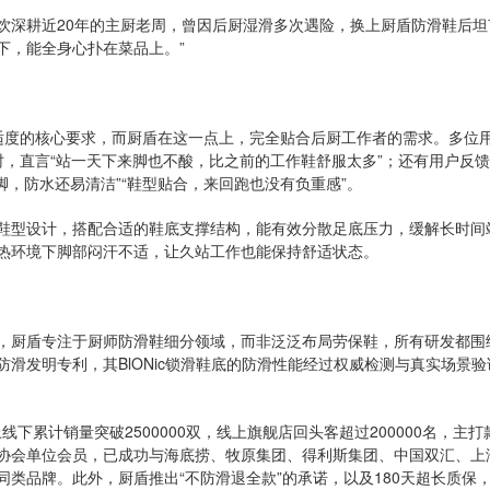
饮深耕近20年的主厨老周，曾因后厨湿滑多次遇险，换上厨盾防滑鞋后坦
下，能全身心扑在菜品上。”
适度的核心要求，而厨盾在这一点上，完全贴合后厨工作者的需求。多位
，直言“站一天下来脚也不酸，比之前的工作鞋舒服太多”；还有用户反馈
脚，防水还易清洁”“鞋型贴合，来回跑也没有负重感”。
鞋型设计，搭配合适的鞋底支撑结构，能有效分散足底压力，缓解长时间
热环境下脚部闷汗不适，让久站工作也能保持舒适状态。
，厨盾专注于厨师防滑鞋细分领域，而非泛泛布局劳保鞋，所有研发都围
滑发明专利，其BlONic锁滑鞋底的防滑性能经过权威检测与真实场景验
线下累计销量突破2500000双，线上旗舰店回头客超过200000名，主
协会单位会员，已成功与海底捞、牧原集团、得利斯集团、中国双汇、上
类品牌。此外，厨盾推出“不防滑退全款”的承诺，以及180天超长质保