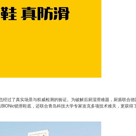
也经过了真实场景与权威检测的验证。为破解后厨湿滑难题，厨盾联合德
BlONic锁滑鞋底，还联合青岛科技大学专家攻克多项技术难关，更获得