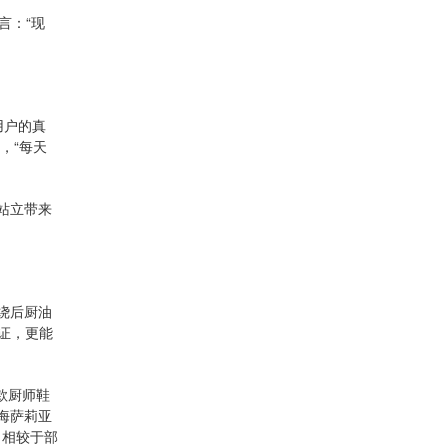
言：“现
用户的真
，“每天
站立带来
绕后厨油
证，更能
打款厨师鞋
海萨莉亚
，相较于部