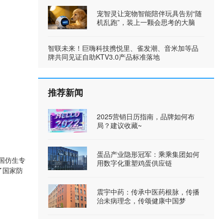
宠智灵让宠物智能陪伴玩具告别“随
机乱跑”，装上一颗会思考的大脑
智联未来！巨嗨科技携悦里、雀发潮、音米加等品
牌共同见证自助KTV3.0产品标准落地
推荐新闻
2025营销日历指南，品牌如何布
局？建议收藏~
蛋品产业隐形冠军：乘乘集团如何
国仿生专
用数字化重塑鸡蛋供应链
了国家防
震宇中药：传承中医药根脉，传播
治未病理念，传颂健康中国梦