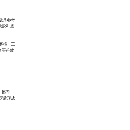
极具参考
橡胶鞋底
磨损；工
者买得放
一擦即
厨盾形成