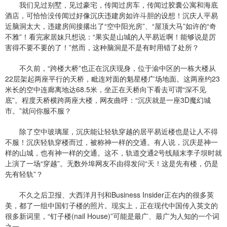
我们见过别墅，见过豪宅，传闻过房车，传闻过胶囊公寓和海底
酒店，可恰恰没传闻过好像沉庆违建房如许斗胆的设想！沉庆人平易
近脑洞太大，违建房间接撂出了“空中阳光房”、“屋顶大马”如许的“奇
不雅”！看完家居妹只想说：“果实是山城的人平易近啊！能够说是厉
害得不要不要的了！”然而，这种脑洞是不是有时用错了处所？
不久前，“跨楼大桥”也正在沉庆现身，位于渝中区的一栋大楼从
22层架起两座平行的天桥，毗连对面的魁星楼广场地面。这两座约23
米长的空中连廊离地达68.5米，坐正在天桥向下看去可谓“深不见
底”。程度天桥横跨两座大楼，网友曲呼：“沉庆就是一座3D魔幻城
市。”就问你服不服？
除了空中玻璃屋，沉庆能让轻轨穿越的居平易近楼也是让人不得
不服！沉庆轻轨穿楼而过，被称神一样的交通。有人说，沉庆是神一
样的山城，也有神一样的交通。这不，轨道交通2号线颠末李子坝时就
上演了一场“穿越”。无数外埠网友不由得发问“天！这是先有楼，仍是
先有轻轨”？
不久之后卫报、大西洋月刊和Business Insider正在内的很多英
美，都了一组中国钉子楼的照片。现实上，正在现代中国传入英文的
很多新词里，“钉子楼(nail House)”可能是最广、最广为人知的一个词
之一。