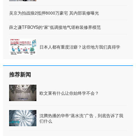
吴京为拍战狼2抵押8000万豪宅 其内部装修曝光
薛之谦TFBOYS的“家”低调接地气堪称装修界模范
日本人都有重度洁癖？这些地方我们真得学
推荐新闻
欧文莱有什么让你始终学不会？
沈腾热播的华帝“蒸水洗”广告，到底告诉了我
们什么