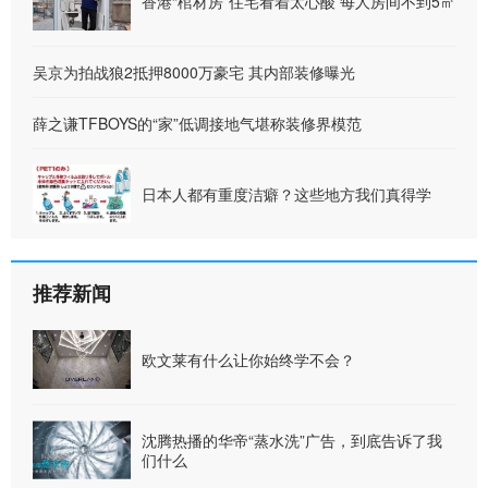
香港“棺材房”住宅看着太心酸 每人房间不到5㎡
吴京为拍战狼2抵押8000万豪宅 其内部装修曝光
薛之谦TFBOYS的“家”低调接地气堪称装修界模范
日本人都有重度洁癖？这些地方我们真得学
推荐新闻
欧文莱有什么让你始终学不会？
沈腾热播的华帝“蒸水洗”广告，到底告诉了我
们什么