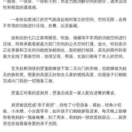
一面墙、一张床、一排柜子的，而是力图消解空间的朋分，逃求流动
性和视觉的通透感。
一条恰似黄浦江的空气跑道起相对孤立的空间。空间无限，会将
不常用的功能进行压缩、折叠、以至躲藏。
改制后的七口之家将睡觉、吃饭、储藏等不常用的功能空间进行
压缩，而将承载着家庭大部门空间的公共空间打通、放大。特别表示
正在茅厕和卫生间功能愈加精细化，面积精打细算。原先的两件卧室
最大化地了垂曲空间，使得父母、男孩、女孩们都有了本人的空间。
玄关处树洞状的壁龛能够放下第二天出门的衣物，也能够做为姑
且的换鞋凳。图案的高度正好契合儿童的视线高度，但愿孩子们都能
完成出门前的一切预备工做。
壁龛正对着的是厨房，壁龛后就是一家人配合进餐的餐桌。
厨房被设想成“亲子厨房”，供给了小型设备，诸如，转角小切
板、小水槽、小台面等等，如许孩子们都能参取进来。每天晚上能够
和爸爸妈妈一预备晚餐，到了周末，和妈妈一烘焙蛋糕甜点……厨房
里也存放着最有爱的亲子光阴。