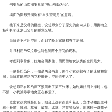
书架后的山峦图案意喻“书山有勤为径”。
墙面的圆形开洞则有“举头望明月”的意境。
接下来是父母的卧室，设想师划分了原先的南向从卧，用挪动立
柜和折垫床划出父母的睡觉区域。
白日并不占用空间，而到了晚上家庭都有了房间。
并且利用PVC拉帘也能包管两个房间的现私。
考虑到寒暑假，姐姐会回家住，因而留给女孩房的空间最大。
一侧是凹凸床，一侧是两台书桌，两个小女孩都有了的床铺和空
间，白日将能够动的立柜挪开，空间也变大了。
设想师正在凹凸床下预留出了第三张床，如许姐姐回上海时，也
不消一小我孤零零地窝正在客堂了。
走出女孩房就是阳台，阳台上设有条桌和花架，立体动物园里种
着小番茄、辣椒、草莓、薄荷、冰草、芹菜等动物。周末时一群孩子