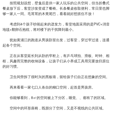
按照规划设想，壁龛后是供一家人玩乐的公共空间，但当折叠式
餐桌放下后，客堂沙发变成了餐椅。长条餐桌收取便利，常日里也脚
够一家人一同。毛茸茸的木凳尾巴，看着就好想抓住不放！
考虑到4个孩子吵闹起来的迸发力，客堂地面采用的是PVC+消音
地毯+鹅卵石抱枕，将对楼下的干扰降到最小。
犹如黄浦江的跑道从男孩卧室出发，过客堂，穿过窄过道，连通
起各个空间。
正在从客堂延长到从卧的窄柜上，有乒乓球拍、滑板、时钟、相
框，风趣而完整的收纳设备，让孩子们从小养成工具用完要放归原位
的好习惯。
卫生间旁拆了很时兴的黑板墙，留给孩子们自正在想象的空间。
再来看看一家七口人各自的糊口空间，起首是男孩房。
你能够看到，8㎡的空间被上下分区，睡觉、、都有了的区域。
空间中的环形座椅，既朋分了空间，又是不视线的公共区域。