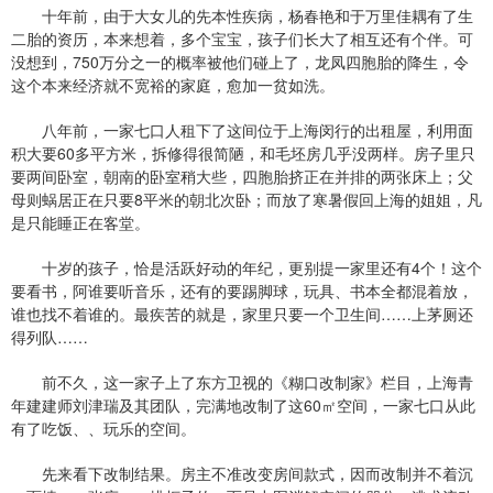
十年前，由于大女儿的先本性疾病，杨春艳和于万里佳耦有了生
二胎的资历，本来想着，多个宝宝，孩子们长大了相互还有个伴。可
没想到，750万分之一的概率被他们碰上了，龙凤四胞胎的降生，令
这个本来经济就不宽裕的家庭，愈加一贫如洗。
八年前，一家七口人租下了这间位于上海闵行的出租屋，利用面
积大要60多平方米，拆修得很简陋，和毛坯房几乎没两样。房子里只
要两间卧室，朝南的卧室稍大些，四胞胎挤正在并排的两张床上；父
母则蜗居正在只要8平米的朝北次卧；而放了寒暑假回上海的姐姐，凡
是只能睡正在客堂。
十岁的孩子，恰是活跃好动的年纪，更别提一家里还有4个！这个
要看书，阿谁要听音乐，还有的要踢脚球，玩具、书本全都混着放，
谁也找不着谁的。最疾苦的就是，家里只要一个卫生间……上茅厕还
得列队……
前不久，这一家子上了东方卫视的《糊口改制家》栏目，上海青
年建建师刘津瑞及其团队，完满地改制了这60㎡空间，一家七口从此
有了吃饭、、玩乐的空间。
先来看下改制结果。房主不准改变房间款式，因而改制并不着沉