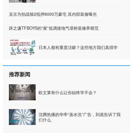
吴京为拍战狼2抵押8000万豪宅 其内部装修曝光
薛之谦TFBOYS的“家”低调接地气堪称装修界模范
日本人都有重度洁癖？这些地方我们真得学
推荐新闻
欧文莱有什么让你始终学不会？
沈腾热播的华帝“蒸水洗”广告，到底告诉了我
们什么