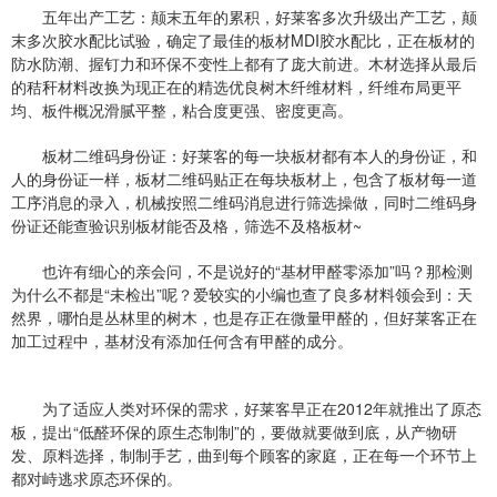
五年出产工艺：颠末五年的累积，好莱客多次升级出产工艺，颠
末多次胶水配比试验，确定了最佳的板材MDI胶水配比，正在板材的
防水防潮、握钉力和环保不变性上都有了庞大前进。木材选择从最后
的秸秆材料改换为现正在的精选优良树木纤维材料，纤维布局更平
均、板件概况滑腻平整，粘合度更强、密度更高。
板材二维码身份证：好莱客的每一块板材都有本人的身份证，和
人的身份证一样，板材二维码贴正在每块板材上，包含了板材每一道
工序消息的录入，机械按照二维码消息进行筛选操做，同时二维码身
份证还能查验识别板材能否及格，筛选不及格板材~
也许有细心的亲会问，不是说好的“基材甲醛零添加”吗？那检测
为什么不都是“未检出”呢？爱较实的小编也查了良多材料领会到：天
然界，哪怕是丛林里的树木，也是存正在微量甲醛的，但好莱客正在
加工过程中，基材没有添加任何含有甲醛的成分。
为了适应人类对环保的需求，好莱客早正在2012年就推出了原态
板，提出“低醛环保的原生态制制”的，要做就要做到底，从产物研
发、原料选择，制制手艺，曲到每个顾客的家庭，正在每一个环节上
都对峙逃求原态环保的。