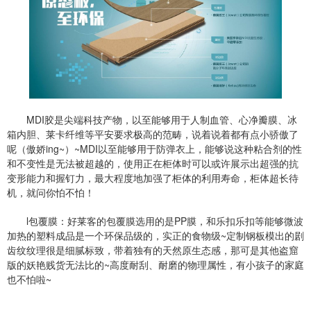
MDI胶是尖端科技产物，以至能够用于人制血管、心净瓣膜、冰
箱内胆、莱卡纤维等平安要求极高的范畴，说着说着都有点小骄傲了
呢（傲娇ing~）~MDI以至能够用于防弹衣上，能够说这种粘合剂的性
和不变性是无法被超越的，使用正在柜体时可以或许展示出超强的抗
变形能力和握钉力，最大程度地加强了柜体的利用寿命，柜体超长待
机，就问你怕不怕！
l包覆膜：好莱客的包覆膜选用的是PP膜，和乐扣乐扣等能够微波
加热的塑料成品是一个环保品级的，实正的食物级~定制钢板模出的剧
齿纹纹理很是细腻标致，带着独有的天然原生态感，那可是其他盗窟
版的妖艳贱货无法比的~高度耐刮、耐磨的物理属性，有小孩子的家庭
也不怕啦~