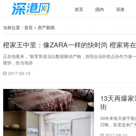
首页
国内
深港
当前位置：
首页
>
房产新闻
橙家王中里：像ZARA一样的快时尚 橙家将
正在他看来，“新零售该当以数据驱动产物，按照企业的焦点合作力做
硬拆，恰当地添
2017-08-10
13天再爆
街
30年来每天衡宇
日晚，首度送来广州
2017-08-10