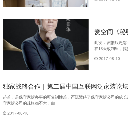
爱空间《秘
此次，设想师更是
在13天改制里，
2017-08-10
独家战略合作｜第二届中国互联网泛家装论坛
起首，是保守家拆办事的可复制性差，严沉障碍了保守家拆公司的成长
守家拆公司的规模都不大，由
2017-08-10