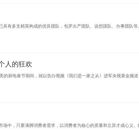
已具有多支精英构成的优良团队，包罗出产团队、设想团队、办事团队等
个人的狂欢
得美的厨电春节期间，就以告白视频《我们是一家之从》进军央视黄金频道
市场中，只要满脚消费者需求，以消费者为核心的质量和立异才成心义。