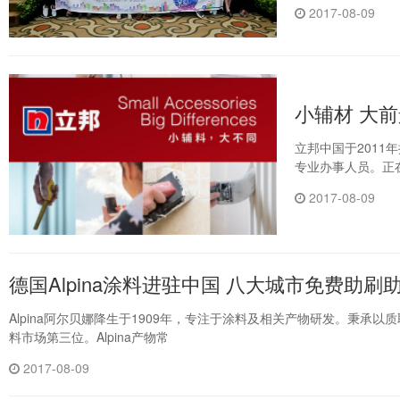
2017-08-09
小辅材 大
立邦中国于2011
专业办事人员。正
2017-08-09
德国Alpina涂料进驻中国 八大城市免费助刷助
Alpina阿尔贝娜降生于1909年，专注于涂料及相关产物研发。秉承以
料市场第三位。Alpina产物常
2017-08-09