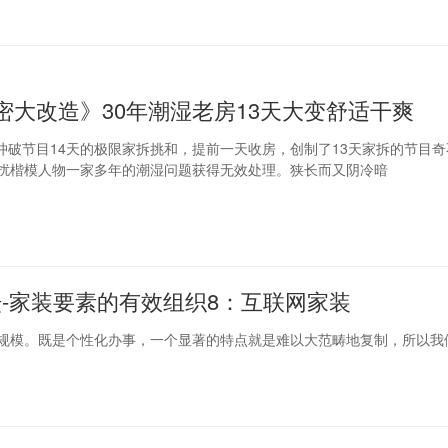
密大改造》30年潮湿老房13天大变舒适干爽
冲破节目14天的极限家拆挑和，提前一天收房，创制了13天家拆的节目
搅扰楷模人物一家多年的潮湿问题获得无效处理。狭长而又阴冷暗
-家装要素的有效组织8：互联网家装
规模。既是个性化办事，一个显著的特点就是难以大范畴地复制，所以我