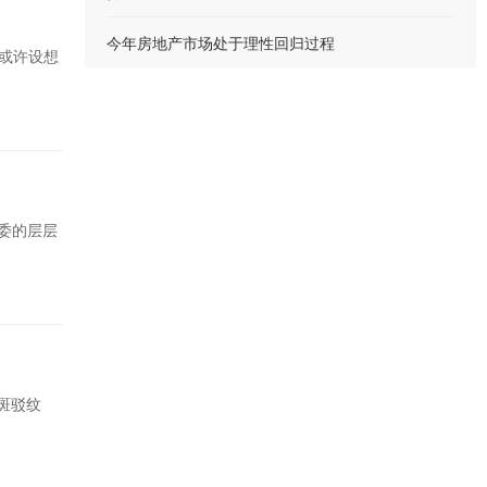
今年房地产市场处于理性回归过程
或许设想
子评委的层层
斑驳纹