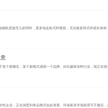
）油烟机贵族范儿的同时，更多地走欧式时髦线，无论曲直筒式抑或长体例
立意
于某个新概念，某个新模式成绩一个品牌。好比建材涂料行业，现正在很
析性企业，正在洞悉到单品模式短处渐显、环保家具市场前景可不雅后，