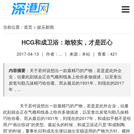
当前位置：
首页
>
娱乐新闻
HCG和成卫浴：敢较实，才是匠心
2017-04-13
|
作者：...
|
来源：本站
|
查看：
421
内容摘要
：关于若何设想出一款最精巧的产物，若是是此外企
业，估量此刻就会正在气概和线条上给你多做描述，以至拿出
炭笔勾勒几抹精巧给你看。而从最后的1931年，到现在的2017
年，...
关于若何设想出一款最精巧的产物，若是是此外企业，估量
此刻就会正在气概和线条上给你多做描述，以至拿出炭笔勾勒几抹精
巧给你看。而从最后的1931年，到现在的2017年，和成似乎都不是给
用户“画出惊讶”的类型。最起头的时候，和成卫浴还只是“和成制陶
部”的时候，董事长邱和成先生便以做出安稳适用的产物为方针。横跨