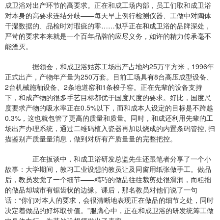
成卫浴对出产环节的高要求。正在和成工场内部，员工们取和成卫浴
对本身的高要求连结分歧——每天早上例行检测仪器、工做中对陶体
干湿数据的、品检时对瑕疵的零……似乎正在和成卫浴的品牌深处，
严苛的要求本来就是一个百年品牌的应尽义务，如许的精力传承毫不
能湮灭。
据领会，和成卫浴姑苏工场出产占地约25万平方米，1996年
正式出产，产物年产量为250万套。目前工场具有8台高压成型设备、
2台机械施釉设备、2条地道窑和1条梭子窑。正在先辈的设备支持
下，和成产物的很多手艺目标都优于国度尺度的要求。好比，国度尺
度要求产物的吸水率正在0.5%以下，而和成本人设定的目标是不跨越
0.3%，这也就包管了更高的质量和质量。同时，和成还利用先辈的工
场出产办理系统，通过二维码植入瓷器再加以烧成的内置条码管控, 扫
描鉴别产质量量消息，做到对所有产质量量的完整把控。
正在扳谈中，和成卫浴研发总监先生还跟笔者分享了一个小
故事：大学期间，教习工业设想的教员让及同窗用纸张做手工。做品
后，教员发觉了一个细节——精巧的做品往往裁剪处很滑润，而粗拙
的做品却城市有锯齿状的边缘。课后，那名教员对他们说了一句
话：“你们对本人的要求，会很清晰地表现正在做品的细节之处，同时
决定着做品的好坏取价值。”服膺心中，正在和成卫浴的研发统筹工做