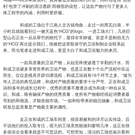
利”包管了冲刷的清洁透辟;而梯形的设想，让这款产物付与了更多人
体工程学的内涵，利用时更舒服。
和成的工场位于江南人文古镇甪曲，走过一的黑瓦白墙，半
小时后就能看到公一侧天蓝色“HCG”的logo。 一进工场大门，几块巨
型山石正在一丛丛翠竹的映托下，显得非常静谧。若是不是刚劲无力
的“HCG”再次提示我们，很难把这里取保守的卫浴制制企业联系起
来。而当笔者走进和成工场，更是大白了和成卫浴魅力的来历。
一款高质量的卫浴产物，从始至终便渗透了辛勤的汗水。而
和成卫浴诸多享誉世界的卫浴产物，也是正在数十个出产流程中应运
而生。仅仅是模具开辟功课流程，和成卫浴就有16个环节之多。“做为
华人卫浴的典范品牌，和成对产物质量的要求十分严苛。正在和成卫
浴80多年的成长过程中，优秀的质量不雅逐步成为和成一种自从见
识。和成，唯有确保产物的优秀质量，使所有产物都经得起消费者最
苛刻的和挑选，才能坐稳市场。”一如和给带来的稳沉抽象，和成卫浴
研发总监质量是产物最主要的属性。
走正在和成的工场车间里，很容易被和的详尽认实传染。且
不说他们的投入取专注，偌大的工场竟然能做到窗明几净，这正在很
多保浴企业看来就是不可思议的。可想而知，清洁的工场也谕示着和