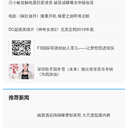
汪小敏首触电显巨星潜质 破茧成蝶曝光华丽妆容
电影《疯狂迪拜》隆重开机 臻爱之旅即将启航
DC超级英雄片《神奇女侠2》北美定档2019年底
FX国际军团创始人霏儿——让梦想照进现实
深圳歌手国冬雪（未来）推出首张音乐专辑
《为我加油》
推荐新闻
姚晨酒后闯祸曝曹郁床照 大尺度疑露内裤