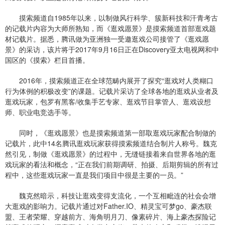
摸索频道自1985年以来，以制做风行科学、簇新科技和汗青考古
的记载片内容为大师所熟知，而《逛戏愿景》是摸索频道首部逛戏题
材记载片。据悉，腾讯做为亚洲独一受邀逛戏公司接管了《逛戏愿
景》的采访，该片将于2017年9月16日正在Discovery亚太电视网和中
国区的《摸索》栏目首播。
2016年，摸索频道正在全球范畴内展开了探究“逛戏对人类糊口
行为体例的积极改变”的课题。记载片采访了全球各地的逛戏从业者及
逛戏玩家，包罗有黑客/收集手艺专家、逛戏节目掌管人、逛戏设想
师、职业电竞选手等。
同时，《逛戏愿景》也是摸索频道第一部取逛戏玩家配合制做的
记载片，此中14名腾讯逛戏玩家获得摸索频道结合制片人称号。魏克
然引见，制做《逛戏愿景》的过程中，无缝链接着来自世界各地的逛
戏玩家的看法和概念，“正在我们前期调研、拍摄、后期剪辑的所有过
程中，这些逛戏玩家一直是我们项目中很是主要的一员。”
魏克然暗示，科技让逛戏变得支流化，一个互相毗连的社会会增
大逛戏的影响力。记载片通过对Father.IO、精灵宝可梦go、豪杰联
盟、王者荣耀、穿越前方、海角明月刀、像素碎片、海上豪杰探险记