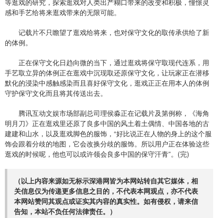
等逛戏的研究，探索逛戏对人类出产糊口带来的改变和积极，憧憬灵
感和手艺给将来逛戏带来的无限可能。
记载片不只瞻望了逛戏给将来，也对保守文化的取传承供给了新
的体例。
正在保守文化日趋向微的当下，通过逛戏将保守取现代连系，用
手艺取立异的体例正在逛戏中沉现取还原保守文化，让玩家正在潜移
默化的浸染中感触感染而且喜好保守文化，逛戏正正在用本人的体例
守护保守文化而且将其传送出去。
腾讯互动文娱市场部副总司理侯淼正在记载片及第例称，《海角
明月刀》正在逛戏里还原了良多中国的风土着土偶情、中国各地的古
建建和山水，以及逛戏脚色的服饰，“好比说正在人物的身上的这个服
饰会跟着分歧的地图，它会改换分歧的服饰。所以用户正在体验这些
逛戏的时候呢，他也可以或许领会良多中国的保守汗青”。(完)
（以上内容来源如无标示深港网皆为本网站转自其它媒体，相
关信息仅为传递更多信息之目的，不代表本网观点，亦不代表
本网站赞同其观点或证实其内容的真实性。如有侵权，请来信
告知，本站不负任何法律责任。）