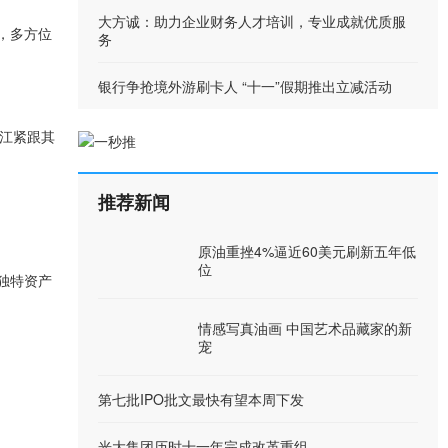
大方诚：助力企业财务人才培训，专业成就优质服
，多方位
务
银行争抢境外游刷卡人 “十一”假期推出立减活动
浙江紧跟其
推荐新闻
原油重挫4%逼近60美元刷新五年低
位
独特资产
情感写真油画 中国艺术品藏家的新
宠
第七批IPO批文最快有望本周下发
光大集团历时十一年完成改革重组