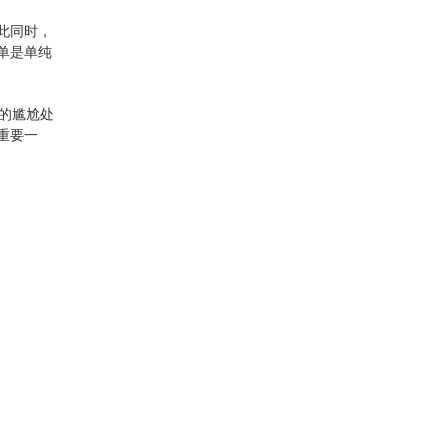
此同时，
单是单纯
足的尴尬处
重要一