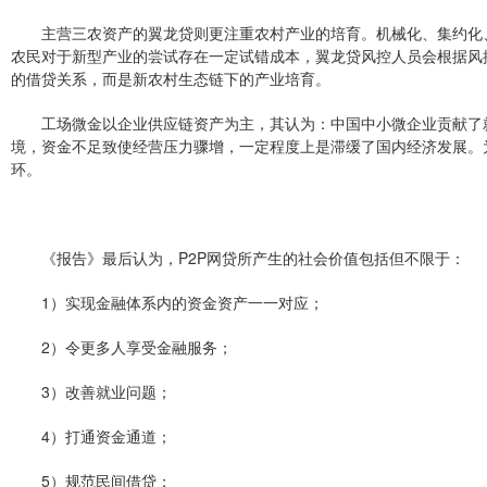
主营三农资产的翼龙贷则更注重农村产业的培育。机械化、集约化
农民对于新型产业的尝试存在一定试错成本，翼龙贷风控人员会根据风
的借贷关系，而是新农村生态链下的产业培育。
工场微金以企业供应链资产为主，其认为：中国中小微企业贡献了就
境，资金不足致使经营压力骤增，一定程度上是滞缓了国内经济发展。
环。
《报告》最后认为，P2P网贷所产生的社会价值包括但不限于：
1）实现金融体系内的资金资产一一对应；
2）令更多人享受金融服务；
3）改善就业问题；
4）打通资金通道；
5）规范民间借贷；