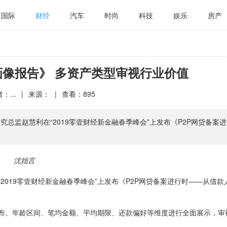
国际
财经
汽车
时尚
科技
娱乐
房产
画像报告》 多资产类型审视行业价值
：...
|
来源：
|
查看：
895
究总监赵慧利在“2019零壹财经新金融春季峰会”上发布《P2P网贷备案
沈拙言
“2019零壹财经新金融春季峰会”上发布《P2P网贷备案进行时——从借款
布、年龄区间、笔均金额、平均期限、还款偏好等维度进行全面展示，审视