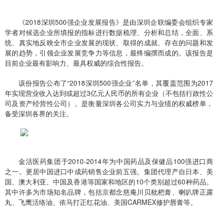
《2018深圳500强企业发展报告》是由深圳企联编委会组织专家
学者对候选企业所填报的指标进行数据梳理、分析和总结，全面、系
统、真实地反映全市企业发展的现状、取得的成就、存在的问题和发
展的趋势，引领企业发展竞争力等信息，最终编撰而成的。该报告是
目前企业最有影响力、最具权威的综合性报告。
该份报告公布了“2018深圳500强企业”名单，其覆盖范围为2017
年实现营业收入达到或超过3亿元人民币的所有企业（不包括行政性公
司及资产经营性公司）。是衡量深圳各公司实力与业绩的权威榜单，
备受深圳各界的关注。
金活医药集团于2010-2014年为中国药品及保健品100强进口商
之一。更居中国进口中成药销售企业前五强。集团代理产自日本、美
国、澳大利亚、中国及香港等国家和地区的10个类别超过60种药品。
其中许多为市场知名品牌，包括京都念慈庵川贝枇杷膏、喇叭牌正露
丸、飞鹰活络油、依马打正红花油、美国CARMEX修护唇膏等。