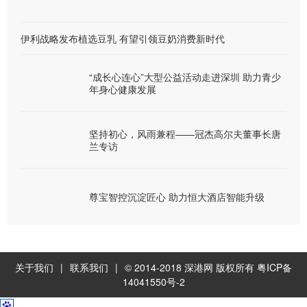
伊利战略发布植选豆乳 有望引领豆奶消费新时代
“成长心连心”大型公益活动走进深圳 助力青少
年身心健康发展
坚持初心，风雨兼程——冠杰高尔夫董事长唐
兰专访
尊宝智控沉淀匠心 助力恒大酒店智能升级
关于我们
|
联系我们
|
© 2014-2018
深港网
版权所有
粤ICP备
14041550号-2