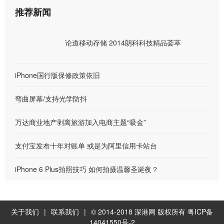
推荐新闻
论道移动存储 2014朗科科技精品荟萃
iPhone国行版保修政策依旧
弯曲屏幕/支持光学防抖
万达商业地产剥离旅游加入电商主题“吸金”
支付宝发布十年对账单 或是为阿里信用卡站台
iPhone 6 Plus拍照技巧 如何拍摄温馨圣诞夜？
关于我们
|
联系我们
|
© 2014-2018
深港网
版权所有
粤ICP备
14041550号-2