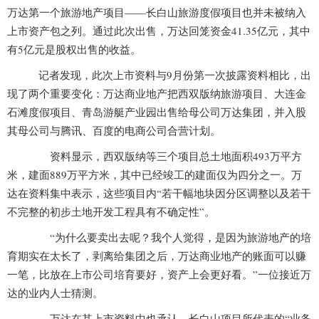
万达第一个旅游地产项目——长白山旅游度假项目也并未被纳入
上市资产包之列。通过此次出售，万达回笼资金41.35亿元，其中
有5亿元是股权出售的收益。
记者发现，此次上市资料与9月份第一次披露资料相比，出
现了两个重要变化：万达商业地产把西双版纳旅游项目、大连金
石滩度假项目、青岛游艇产业园出售给母公司万达集团，并入股
其母公司与腾讯、百度的电商公司合营计划。
资料显示，西双版纳等三个项目总土地面积493万平方
米，建面889万平方米，其中已经竣工的建面仅为四分之一。万
达在资料集中表示，这些项目内“若干幅地块因分区调整以及若干
不完整的初步土地开发工程具有不确定性”。
“为什么要卖出去呢？我个人觉得，是因为旅游地产的培
育期实在太长了，剥离给集团之后，万达商业地产的账面可以赚
一笔，比放在上市公司培育要好，资产上会更好看。”一位接近万
达的业内人士猜测。
万达在其上市资料中也承认，长白山项目所代表的“业务