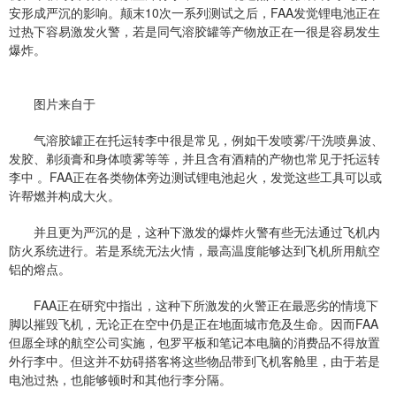
安形成严沉的影响。颠末10次一系列测试之后，FAA发觉锂电池正在
过热下容易激发火警，若是同气溶胶罐等产物放正在一很是容易发生
爆炸。
图片来自于
气溶胶罐正在托运转李中很是常见，例如干发喷雾/干洗喷鼻波、
发胶、剃须膏和身体喷雾等等，并且含有酒精的产物也常见于托运转
李中 。FAA正在各类物体旁边测试锂电池起火，发觉这些工具可以或
许帮燃并构成大火。
并且更为严沉的是，这种下激发的爆炸火警有些无法通过飞机内
防火系统进行。若是系统无法火情，最高温度能够达到飞机所用航空
铝的熔点。
FAA正在研究中指出，这种下所激发的火警正在最恶劣的情境下
脚以摧毁飞机，无论正在空中仍是正在地面城市危及生命。因而FAA
但愿全球的航空公司实施，包罗平板和笔记本电脑的消费品不得放置
外行李中。但这并不妨碍搭客将这些物品带到飞机客舱里，由于若是
电池过热，也能够顿时和其他行李分隔。