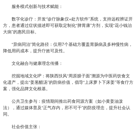
服务模式创新与技术赋能：
数字化诊疗：开发“诊疗脉象仪+处方软件”系统，支持远程辨证开
方，患者通过症状描述即可获取定制化“脾胃康”方剂，实现“花小钱治
大病”的惠民目标。
“异病同治”简化路径：仅用7个基础方覆盖胃肠病及多种慢性病，
降低用药成本，提升疗效可及性。
文化融合与健康理念传播：
挖掘地域文化IP：将陕西扶风“周原臊子面”溯源为中医药饮食文
化遗产，提出“姜葱醋汤”的防病价值，倡导“上床萝卜下床姜”等食疗方
案，强化品牌文化根基。
公共卫生参与：疫情期间推出药食同源方案（如小黄姜油泼
法），通过媒体普及“正气存内，邪不可干”的防疫理念，提升社会认
同。
社会价值主张：