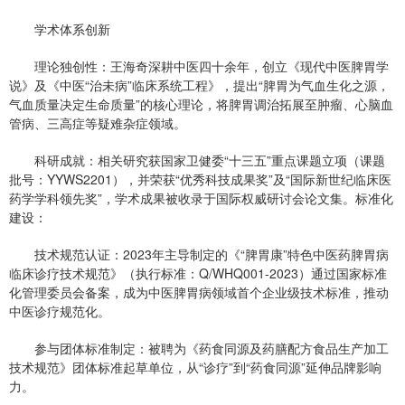
学术体系创新
理论独创性：王海奇深耕中医四十余年，创立《现代中医脾胃学
说》及《中医“治未病”临床系统工程》，提出“脾胃为气血生化之源，
气血质量决定生命质量”的核心理论，将脾胃调治拓展至肿瘤、心脑血
管病、三高症等疑难杂症领域。
科研成就：相关研究获国家卫健委“十三五”重点课题立项（课题
批号：YYWS2201），并荣获“优秀科技成果奖”及“国际新世纪临床医
药学学科领先奖”，学术成果被收录于国际权威研讨会论文集。标准化
建设：
技术规范认证：2023年主导制定的《“脾胃康”特色中医药脾胃病
临床诊疗技术规范》（执行标准：Q/WHQ001-2023）通过国家标准
化管理委员会备案，成为中医脾胃病领域首个企业级技术标准，推动
中医诊疗规范化。
参与团体标准制定：被聘为《药食同源及药膳配方食品生产加工
技术规范》团体标准起草单位，从“诊疗”到“药食同源”延伸品牌影响
力。