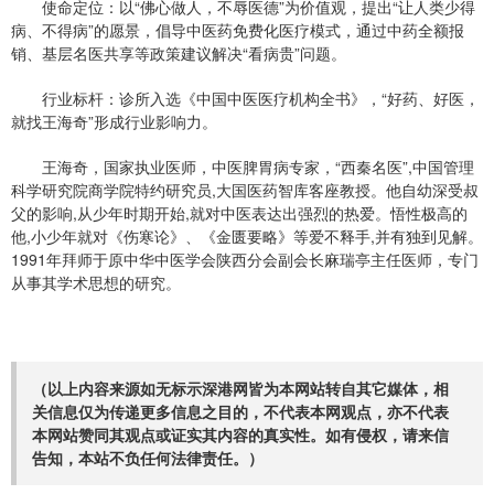
使命定位：以“佛心做人，不辱医德”为价值观，提出“让人类少得
病、不得病”的愿景，倡导中医药免费化医疗模式，通过中药全额报
销、基层名医共享等政策建议解决“看病贵”问题。
行业标杆：诊所入选《中国中医医疗机构全书》，“好药、好医，
就找王海奇”形成行业影响力。
王海奇，国家执业医师，中医脾胃病专家，“西秦名医”,中国管理
科学研究院商学院特约研究员,大国医药智库客座教授。他自幼深受叔
父的影响,从少年时期开始,就对中医表达出强烈的热爱。悟性极高的
他,小少年就对《伤寒论》、《金匮要略》等爱不释手,并有独到见解。
1991年拜师于原中华中医学会陕西分会副会长麻瑞亭主任医师，专门
从事其学术思想的研究。
（以上内容来源如无标示深港网皆为本网站转自其它媒体，相
关信息仅为传递更多信息之目的，不代表本网观点，亦不代表
本网站赞同其观点或证实其内容的真实性。如有侵权，请来信
告知，本站不负任何法律责任。）