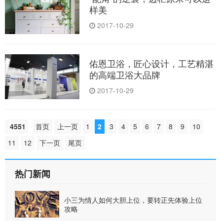
样美
2017-10-29
佑恩卫浴，匠心设计，工艺精湛
的高端卫浴大品牌
2017-10-29
4551
首页
上一页
1
2
3
4
5
6
7
8
9
10
11
12
下一页
尾页
热门新闻
小三为情人如何大胆上位，要转正先体验上位
攻略