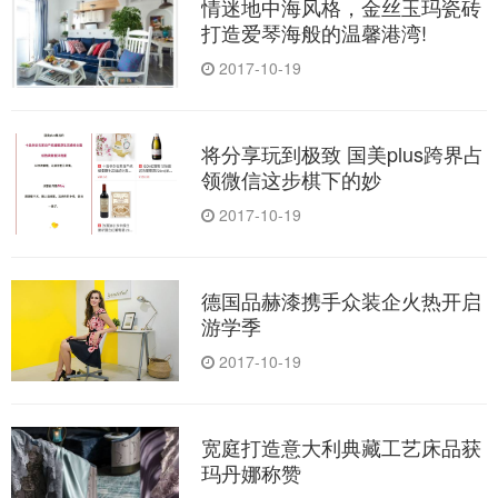
情迷地中海风格，金丝玉玛瓷砖
打造爱琴海般的温馨港湾!
2017-10-19
将分享玩到极致 国美plus跨界占
领微信这步棋下的妙
2017-10-19
德国品赫漆携手众装企火热开启
游学季
2017-10-19
宽庭打造意大利典藏工艺床品获
玛丹娜称赞