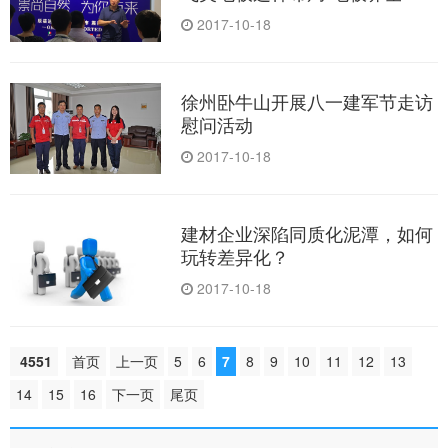
牌服务商”
2017-10-18
徐州卧牛山开展八一建军节走访
慰问活动
2017-10-18
建材企业深陷同质化泥潭，如何
玩转差异化？
2017-10-18
4551
首页
上一页
5
6
7
8
9
10
11
12
13
14
15
16
下一页
尾页