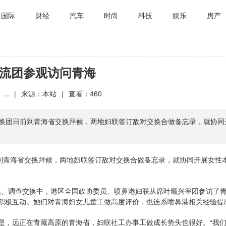
国际
财经
汽车
时尚
科技
娱乐
房产
流团参观访问青海
...
|
来源：本站
|
查看：
460
交换团日前到青海省交换拜候，两地妇联签订敌对交换合做备忘录，就协同
前到青海省交换拜候，两地妇联签订敌对交换合做备忘录，就协同开展女性
拜候。调查交换中，港区全国政协委员、喷鼻港妇联从席叶顺兴率团参访了
积极互动。她们对青海妇女儿童工做高度评价，也连系喷鼻港相关经验提
是，远正在青藏高原的青海省，妇联社工办事工做成长势头也很好。“我