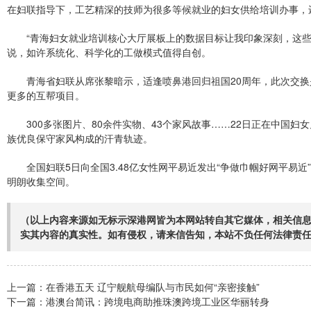
在妇联指导下，工艺精深的技师为很多等候就业的妇女供给培训办事，
“青海妇女就业培训核心大厅展板上的数据目标让我印象深刻，这
说，如许系统化、科学化的工做模式值得自创。
青海省妇联从席张黎暗示，适逢喷鼻港回归祖国20周年，此次交
更多的互帮项目。
300多张图片、80余件实物、43个家风故事……22日正在中国
族优良保守家风构成的汗青轨迹。
全国妇联5日向全国3.48亿女性网平易近发出“争做巾帼好网平
明朗收集空间。
（以上内容来源如无标示深港网皆为本网站转自其它媒体，相关信
实其内容的真实性。如有侵权，请来信告知，本站不负任何法律责
上一篇：
在香港五天 辽宁舰航母编队与市民如何“亲密接触”
下一篇：
港澳台简讯：跨境电商助推珠澳跨境工业区华丽转身