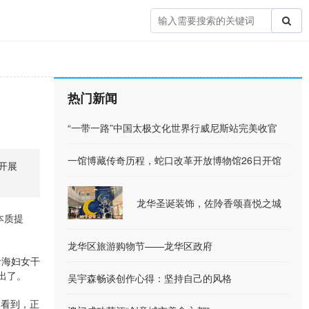
热门新闻
“一带一路”中国太极文化世界行威尼斯站完美收官
一馆博藏传奇历程，蛇口改革开放博物馆26日开馆
开展
龙华圣诞装饰，佐阾香颂喜悦之城
本质提
龙华区旅游购物节——龙华区政府
青海妇女干
出了。
吴宇森畅谈创作心得：坚持自己的风格
们看到，正