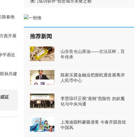
澳门成功获评“创意城市美食之都”
长陈春艳
推荐新闻
方面开展
山谷良仓山茶油——古法压榨，百
华平易近
年传承
，联袂共建
陈家乐冀金融业把握机遇发展离岸
人民币中心
点或证
李慧琼吁正视“港独”危险性 勿妖魔
化与中央沟通
上海迪园料豪吸港客 今春开园首炫
中国风