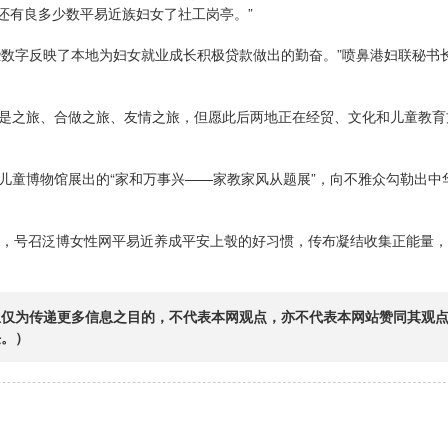
还有良多少数平易近族妇女了社工岗亭。”
些数字反映了本地为妇女就业成长积极贷款做出的勤奋。”喷鼻港妇联秘书
换是之旅、合做之旅、友情之旅，但愿此后两地正在经贸、文化和儿童教育
妇女儿童博物馆展出的“家和万事兴——家教家风从题展”，向不雅众勾勒出中
易近”，号召泛博女性网平易近养成平安上彀的好习惯，传布凝结收集正能量
息仅为传递更多信息之目的，不代表本网观点，亦不代表本网站赞同其观
任。）