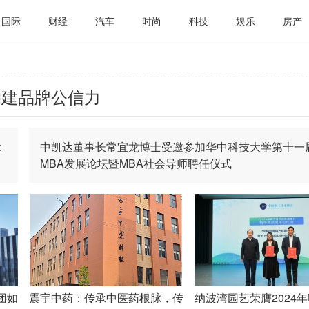
国际
财经
汽车
时尚
科技
娱乐
房产
构建品牌公信力
章
中凯达董事长常宜龙博士受邀参加华中科技大学第十一
MBA发展论坛暨MBA社会导师聘任仪式
团如
震宇中药：传承中医药根脉，传
纳波湾园艺荣膺2024