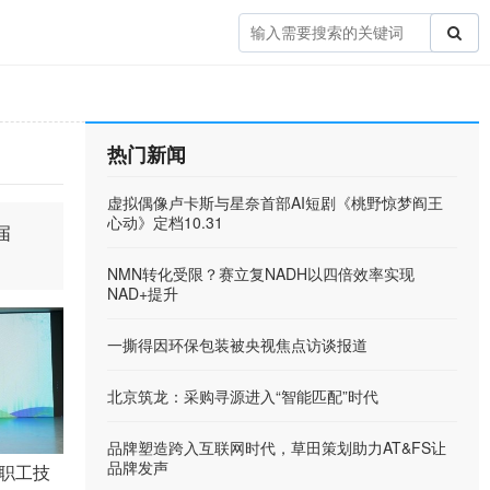
热门新闻
虚拟偶像卢卡斯与星奈首部AI短剧《桃野惊梦阎王
心动》定档10.31
届
NMN转化受限？赛立复NADH以四倍效率实现
NAD+提升
一撕得因环保包装被央视焦点访谈报道
北京筑龙：采购寻源进入“智能匹配”时代
品牌塑造跨入互联网时代，草田策划助力AT&FS让
品牌发声
年职工技