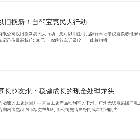
以旧换新！自驾宝惠民大行动
有限公司以旧换新惠民大行动，您可以用任何品牌行车记录仪置换赛维安
自驾宝产品，旧行车记录仪最高折价500元！ 你的行车记录仪——能将拍摄
事长赵友永：稳健成长的现金处理龙头
入增速的主要原因并非来自主要产品毛利率的下滑。广州无线电集团广电
告期内虽然ATM市场竞争加剧,但公司凭借良好的成本控制能力