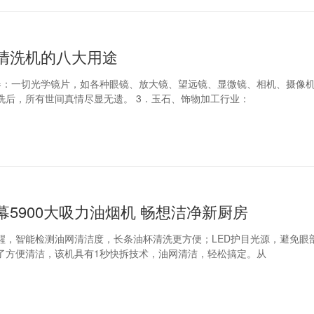
清洗机的八大用途
器：一切光学镜片，如各种眼镜、放大镜、望远镜、显微镜、相机、摄像
零件等经超声波清洗后，所有世间真情尽显无遗。 3．玉石、饰物加工行业：
5900大吸力油烟机 畅想洁净新厨房
醒，智能检测油网清洁度，长条油杯清洗更方便；LED护目光源，避免眼
了方便清洁，该机具有1秒快拆技术，油网清洁，轻松搞定。从