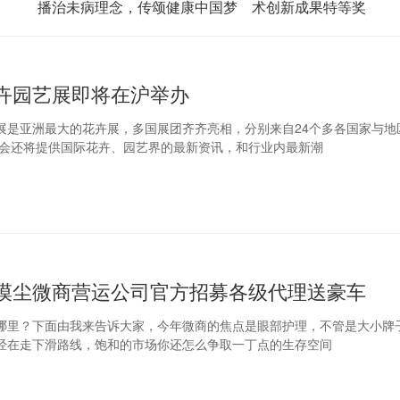
播治未病理念，传颂健康中国梦
术创新成果特等奖
卉园艺展即将在沪举办
展是亚洲最大的花卉展，多国展团齐齐亮相，分别来自24个多各国家与地
。展会还将提供国际花卉、园艺界的最新资讯，和行业内最新潮
漠尘微商营运公司官方招募各级代理送豪车
哪里？下面由我来告诉大家，今年微商的焦点是眼部护理，不管是大小牌
经在走下滑路线，饱和的市场你还怎么争取一丁点的生存空间