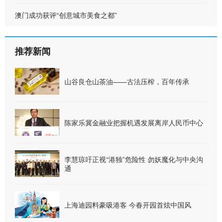
澳门成功获评“创意城市美食之都”
推荐新闻
山谷良仓山茶油——古法压榨，百年传承
陈家乐冀金融业把握机遇发展离岸人民币中心
李慧琼吁正视“港独”危险性 勿妖魔化与中央沟
通
上海迪园料豪吸港客 今春开园首炫中国风