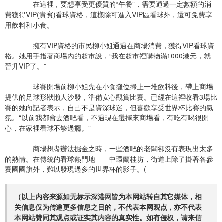
在這裡，要想享受更優質的“午餐”，需要通過一定數額的消
費獲得VIP(貴賓)看球資格，這樣除可進入VIP區看球外，還可免費享
用飲料和小食。
擁有VIP資格的市民柳小姐通過在商場消費，獲得VIP看球資
格。她用手指著商場內的超市說，“我在超市裡購物滿1000港元，就
晉升VIP了。”
球賽開場前柳小姐先在小食攤位掃上一堆飲料後，帶上商場
提供的足球形狀懶人沙發，準備安心觀賞比賽。已經在這裡收看3場比
賽的她向記者表示，自己不是資深球迷，但喜歡享受世界杯比賽的氣
氛。“以前我都會去酒吧看，不過現在選擇來商場看，有吃有喝很開
心，在家裡看球不够過癮。”
商場想盡辦法掘金之時，一些酒吧的老闆卻沒有表現出太多
的熱情。在傳統的看球熱門地——中環蘭桂坊，街道上除了掛著各參
賽國國旗外，難以發現過多的世界杯的影子。(
（以上内容来源如无标示深港网皆为本网站转自其它媒体，相
关信息仅为传递更多信息之目的，不代表本网观点，亦不代表
本网站赞同其观点或证实其内容的真实性。如有侵权，请来信