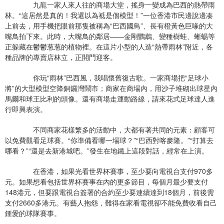
九龍一家人來人往的商場大堂，搖身一變成為巴西的熱帶雨
林。“這居然是真的！我還以為祗是個模型！”一位香港市民邊說邊凑
上前去，用手機把眼前那隻被稱為“巴西國鳥”、長有橙黃色巨喙的大
嘴鳥拍下來。此時，大嘴鳥的鄰居——金剛鸚鵡、變種樹蛙、蜥蜴等
正躲藏在鬱鬱葱葱的植物裡。在這片小型的人造“熱帶雨林”附近，各
種品牌的專賣店林立，正開門迎客。
你玩“雨林”巴西風，我唱懷舊復古歌。一家商場把“足球小
將”的大型模型空降銅鑼灣鬧市；商家在商場內，用沙子堆砌出球星內
馬爾和球王比利的頭像。還有商場走運動路線，請來花式足球達人進
行即興表演。
不同商家花樣繁多的活動中，大都有著共同的元素：顧客可
以免費觀看足球賽。“你準備看哪一場球？”“巴西對喀麥隆。”“打算去
哪看？”“還是去新港城吧。”發生在地鐵上這段對話，經常在上演。
在香港，如果光看世界杯賽事，至少要向電視台支付970多
元。如果想看包括世界杯賽事在內的更多節目，每個月最少要支付
148港元，但要跟電視台簽署的合約至少要連續達到18個月，前後需
支付2660多港元。有藝人抱怨，難得在家看電視卻不能免費收看自己
鍾愛的球隊賽事。