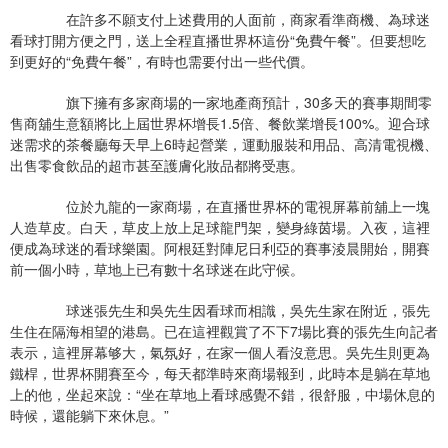
在許多不願支付上述費用的人面前，商家看準商機、為球迷
看球打開方便之門，送上全程直播世界杯這份“免費午餐”。但要想吃
到更好的“免費午餐”，有時也需要付出一些代價。
旗下擁有多家商場的一家地產商預計，30多天的賽事期間零
售商舖生意額將比上屆世界杯增長1.5倍、餐飲業增長100%。迎合球
迷需求的茶餐廳每天早上6時起營業，運動服裝和用品、高清電視機、
出售零食飲品的超市甚至護膚化妝品都將受惠。
位於九龍的一家商場，在直播世界杯的電視屏幕前舖上一塊
人造草皮。白天，草皮上放上足球龍門架，變身綠茵場。入夜，這裡
便成為球迷的看球樂園。阿根廷對陣尼日利亞的賽事淩晨開始，開賽
前一個小時，草地上已有數十名球迷在此守候。
球迷張先生和吳先生因看球而相識，吳先生家在附近，張先
生住在隔海相望的港島。已在這裡觀賞了不下7場比賽的張先生向記者
表示，這裡屏幕够大，氣氛好，在家一個人看沒意思。吳先生則更為
鐵桿，世界杯開賽至今，每天都準時來商場報到，此時本是躺在草地
上的他，坐起來說：“坐在草地上看球感覺不錯，很舒服，中場休息的
時候，還能躺下來休息。”