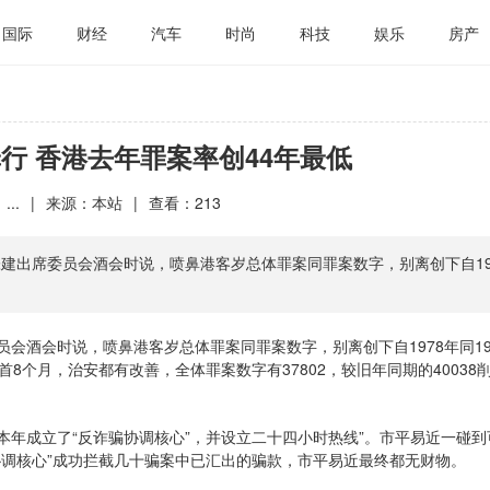
国际
财经
汽车
时尚
科技
娱乐
房产
罪行 香港去年罪案率创44年最低
...
|
来源：本站
|
查看：
213
建出席委员会酒会时说，喷鼻港客岁总体罪案同罪案数字，别离创下自19
会酒会时说，喷鼻港客岁总体罪案同罪案数字，别离创下自1978年同19
首8个月，治安都有改善，全体罪案数字有37802，较旧年同期的40038
年成立了“反诈骗协调核心”，并设立二十四小时热线”。市平易近一碰到
协调核心”成功拦截几十骗案中已汇出的骗款，市平易近最终都无财物。