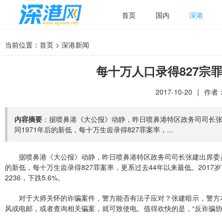
首页
国内
深港
当前位置：
首页
>
深港新闻
每十万人口录得827宗
2017-10-20
|
作者：
内容摘要
：据喷鼻港《大公报》动静，昨日喷鼻港特区政务司司长张
同1971年后的新低，每十万生齿录得827罪案率，...
据喷鼻港《大公报》动静，昨日喷鼻港特区政务司司长张建出席委员
的新低，每十万生齿录得827罪案率，更系过去44年以来最低。2017岁
2236，下跌5.6%。
对于大师关怀的诈骗案件，警方能否有法子应对？张建暗示，警方本
风或电邮，或者查询相关骗案，就可致使电。值得欢快的是，“反诈骗