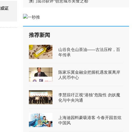
澳门成功获评“创意城市美食之都”
点或证
推荐新闻
山谷良仓山茶油——古法压榨，百
年传承
陈家乐冀金融业把握机遇发展离岸
人民币中心
李慧琼吁正视“港独”危险性 勿妖魔
化与中央沟通
上海迪园料豪吸港客 今春开园首炫
中国风