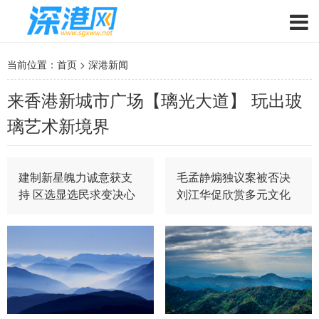
当前位置：
首页
>
深港新闻
来香港新城市广场【璃光大道】 玩出玻
璃艺术新境界
建制新星魄力诚意获支
毛孟静煽独议案被否决
持 区选显选民求变决心
刘江华促欣赏多元文化