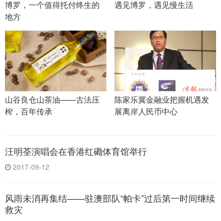
博罗，一个值得托付终生的
遇见博罗，遇见慢生活
地方
山谷良仓山茶油——古法压
陈家乐冀金融业把握机遇发
榨，百年传承
展离岸人民币中心
汪明荃演唱会在香港红磡体育馆举行
2017-09-12
风雨未消再集结——驻澳部队“帕卡”过后第一时间继续
救灾