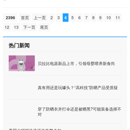
2396
首页
上一页
2
3
4
5
6
7
8
9
10
11
12
13
下一页
尾页
热门新闻
贝拉比电器新品上市，引领母婴喂养新食尚
真有用还是玩噱头？“高科技”防晒产品受质疑
穿了防晒衣并打伞还是被晒黑?可能装备选择不
对