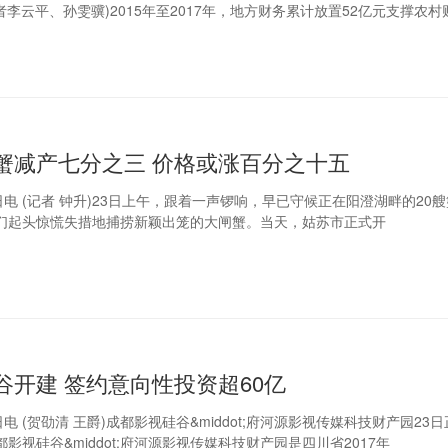
李云平、孙雯骥)2015年至2017年，地方财务累计放置52亿元支撑农
蟹减产七分之三 价格或涨百分之十五
日电 (记者 钟升)23日上午，跟着一声锣响，早已守候正在阳澄湖畔的20
们起头惊慌失措地捕捞新颖出笼的大闸蟹。当天，姑苏市正式开
谷开建 签约意向性投资超60亿
电 (贺劭清 王爵)成都影视硅谷&middot;府河源影视传媒科技财产园23
影视硅谷&middot;府河源影视传媒科技财产园是四川省2017年