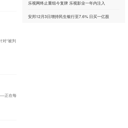
乐视网终止重组今复牌 乐视影业一年内注入
安邦12月3日增持民生银行至7.6% 日买一亿股
针对“被判
——正在每