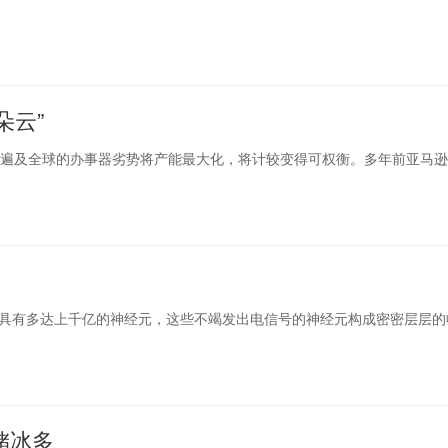
朵云”
 艳遍及全球的办事器劣势将产能最大化，将计较变得可权衡。多年前亚马
庆人脑具有多达上千亿的神经元，这些不竭发出电信号的神经元构成密密层层
储冰多