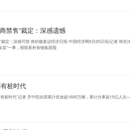
电商禁售”裁定：深感遗憾
”裁定：深感可惜 将积极复议经济日报-中国经济网9月25日讯(记者 韩肖)
发卖”一事，稻喷鼻村食物集团股
到有桩时代
有桩时代”记者 齐中熙全国累计投放超1600万辆，累计办事超15亿人次