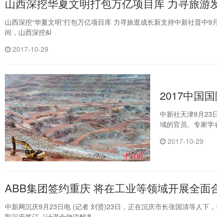
山西深挖华夏文明打包万亿项目库 力寻旅游
山西深挖“华夏文明”打包万亿项目库 力寻旅逛成长新支持中新社晋中9月2
间，山西深挖&l
2017-10-29
2017中国
中新社天津9月23
域的官员、专家学
2017-10-29
ABB集团签约重庆 将在工业等领域开展全面
中新网沉庆9月23日电 (记者 刘贤)23日，正在沉庆市长张国清等人
取沉庆签订《计谋合做谅解备