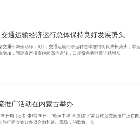
月交通运输经济运行总体保持良好发展势头
电 据交通部网坐动静，8月，交通运输经济运转总体连结优良成长势头，客
快增加，固定资产投资继续高位运转，口岸货色吞吐量连结增加
流推广活动在内蒙古举办
25日电 (记者 张玮)25日，“斑斓中华-草原丝行”蒙台旅逛交换推广正在
和旅行商会签订多项合做和谈。现场，的歌舞、长