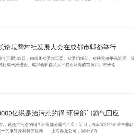
长论坛暨村社发展大会在成都市郫都举行
日电(王爵)23日，由四川省委农工委、省委组织部、省扶贫移平易近局、
村社成长推进会、成都会郫都区人平易近从办的首届四川村长论
3000亿说是治污惹的祸 环保部门霸气回应
00亿，说是治污惹的祸？环保部分霸气回应！近日，汽车零部件企业舍弗
司独一的滚针原材料供应商——上海界龙公司，因环保方