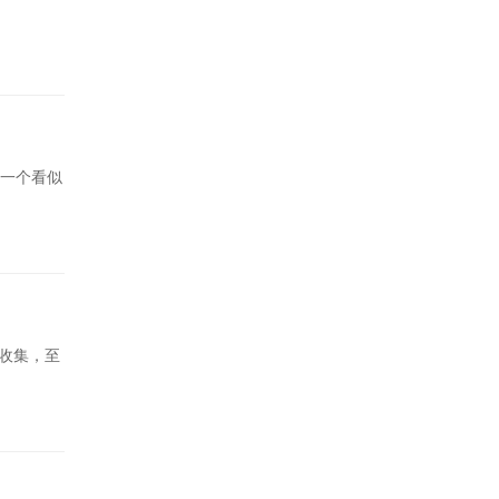
逊一个看似
的收集，至