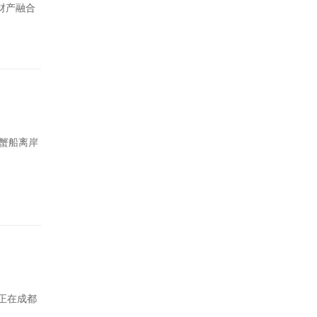
村财产融合
艘蟹船离岸
日正在成都