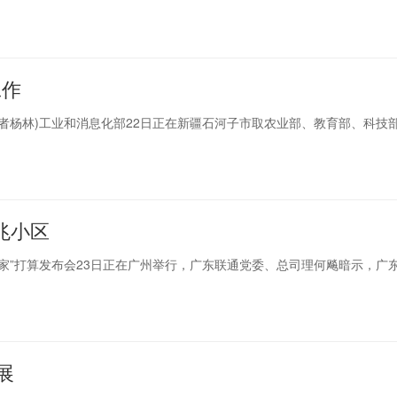
工作
记者杨林)工业和消息化部22日正在新疆石河子市取农业部、教育部、科技
兆小区
千兆抵家”打算发布会23日正在广州举行，广东联通党委、总司理何飚暗示，广
展