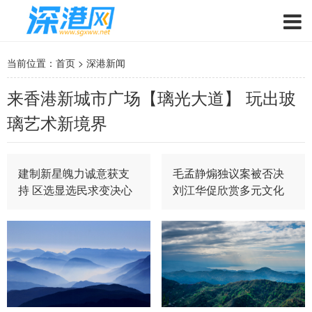
当前位置：
首页
>
深港新闻
来香港新城市广场【璃光大道】 玩出玻
璃艺术新境界
建制新星魄力诚意获支
毛孟静煽独议案被否决
持 区选显选民求变决心
刘江华促欣赏多元文化