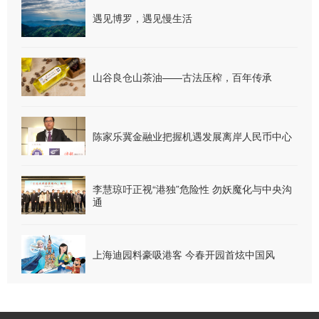
遇见博罗，遇见慢生活
山谷良仓山茶油——古法压榨，百年传承
陈家乐冀金融业把握机遇发展离岸人民币中心
李慧琼吁正视“港独”危险性 勿妖魔化与中央沟
通
上海迪园料豪吸港客 今春开园首炫中国风